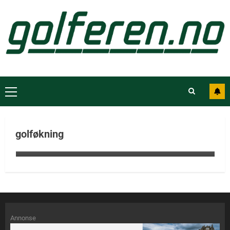
For tredje år på rad vokser golfen i
Sverige, 10.000 flere golfere i mars enn
golføkning
året før
Annonse