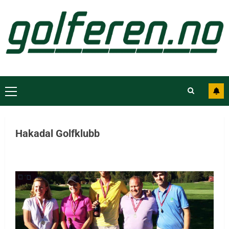
Dette er vinnerne av NM Mid-amatør i
Hakadal Golfklubb
Hakadal