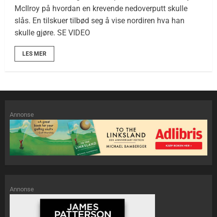
McIlroy på hvordan en krevende nedoverputt skulle
slås. En tilskuer tilbød seg å vise nordiren hva han
skulle gjøre. SE VIDEO
LES MER
Annonse
Annonse