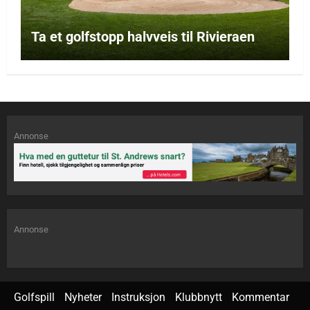
Ta et golfstopp halvveis til Rivieraen
Annonse
Annonse
Golfspill
Nyheter
Instruksjon
Klubbnytt
Kommentar