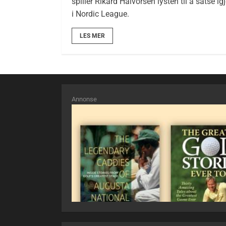
spiller Rikard Halvorsen lysten til å satse ig
i Nordic League.
LES MER
Annonse