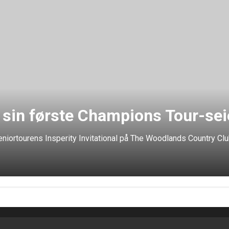
 sin første Champions Tour-sei
eniortourens Insperity Invitational på The Woodlands Country Cl