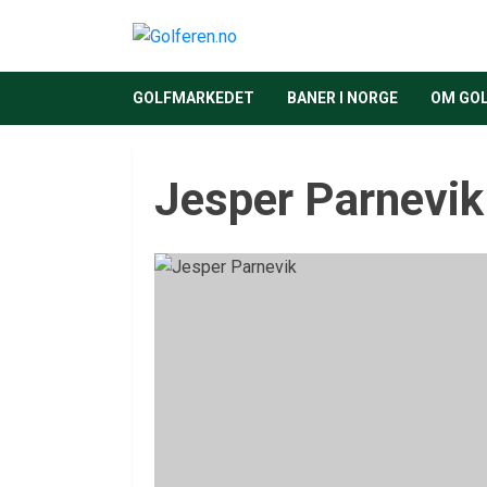
GOLFMARKEDET
BANER I NORGE
OM GO
Jesper Parnevik