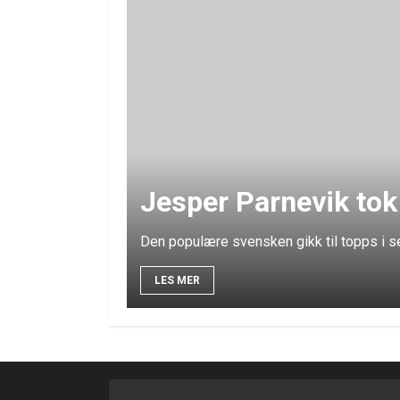
Jesper Parnevik tok
Den populære svensken gikk til topps i s
LES MER