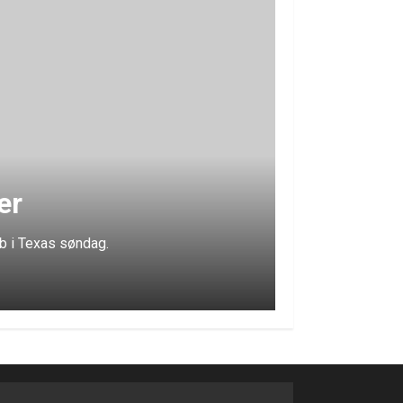
er
ub i Texas søndag.