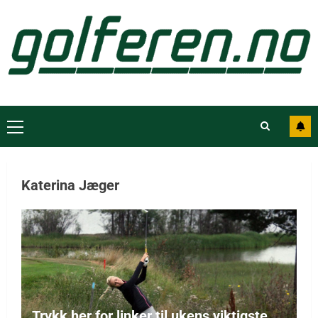
Katerina Jæger
Trykk her for linker til ukens viktigste