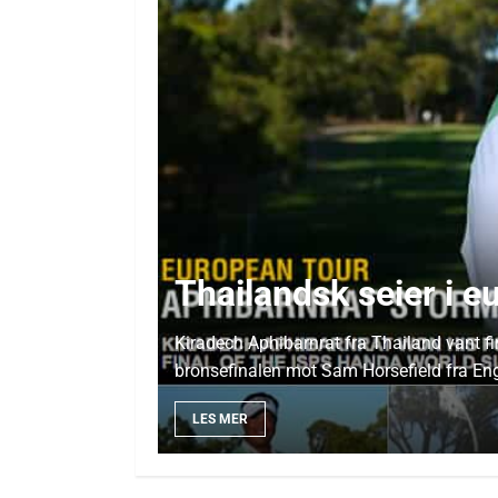
Thailandsk seier i e
Kiradech Aphibarnrat fra Thailand vant fi
bronsefinalen mot Sam Horsefield fra Eng
LES MER