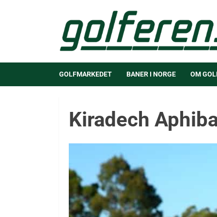
GOLFMARKEDET
BANER I NORGE
OM GOL
Kiradech Aphiba