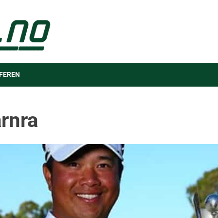
FEREN
rnra