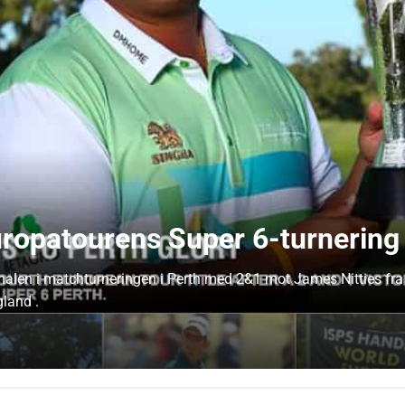
uropatourens Super 6-turnering 
nalen i matchturneringen i Perth med 2&1 mot James Nitties fra 
land .