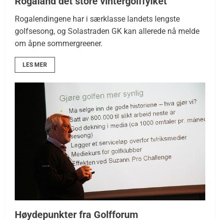
Rogaland det store vintergolffylket
Rogalendingene har i særklasse landets lengste
golfsesong, og Solastraden GK kan allerede nå melde
om åpne sommergreener.
LES MER
Høydepunkter fra Golfforum