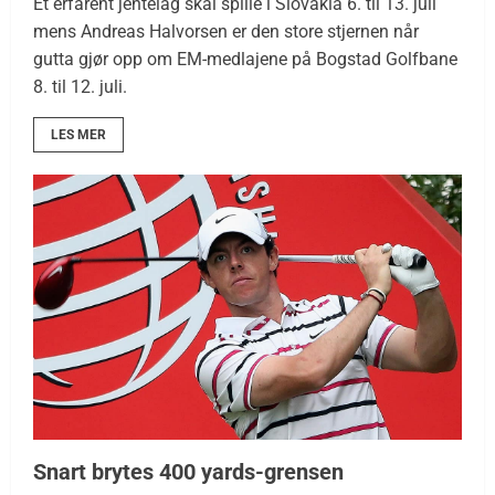
Et erfarent jentelag skal spille i Slovakia 6. til 13. juli
mens Andreas Halvorsen er den store stjernen når
gutta gjør opp om EM-medlajene på Bogstad Golfbane
8. til 12. juli.
LES MER
Snart brytes 400 yards-grensen