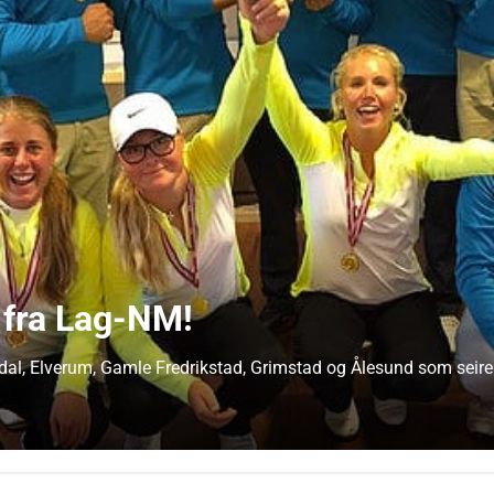
e fra Lag-NM!
akadal, Elverum, Gamle Fredrikstad, Grimstad og Ålesund som seir