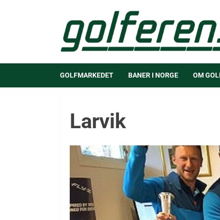
GOLFMARKEDET
BANER I NORGE
OM GOL
Larvik