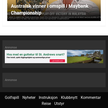
Australsk vinner i omspill i Maybank
Championship
Annonse
Annonse
Golfspill
Nyheter
Instruksjon
Klubbnytt
Kommentar
Reise
Utstyr