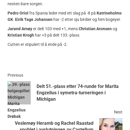
nesten bare sorgen.
Pedro Oriol
fra Spania leder med ett slag på -8 på
Katrineholms
GK
.
Eirik Tage Johansen
har -2 etter sju birdier og fem bogeyer.
Jarand Arnøy
er delt 103 med +1, mens
Christian Aronsen
og
Kristian Krogh
har +3 på delt 133.-plass.
Cutten er stipulert til å ende på -2.
Previous
Delt 51.-plass etter 74-runde for Marita
Engzelius i symetra-turneringen i
Michigan
Next
Veslemøy Heramb og Rachel Raastad
snublet i avslutningen av Castellum