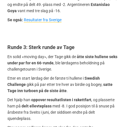
og endte på delt 49.-plass med -2. Argentineren
Estanislao
Goya
vant med tre slag på -16.
Se også:
Resultater fra Sverige
Runde 3: Sterk runde av Tage
En solid «moving day», der Tage gikk de
åtte siste hullene seks
under par for en 66-runde
, ble lørdagens beholdning på
challengetouren i Sverige.
Etter en start lørdag der de første ti hullene i
Swedish
Challenge
gikk på par etter tre hver av birdie og bogey,
satte
Tage inn turboen på de siste åtte
.
Det hjalp han
oppover resultatlisten i rakettfart
, og plasserte
ham på
delt ellevteplass
med -8. I god posisjon til å snuse på
årsbeste fra Sveits i juni, der siddisen endte på delt
sjuendeplass.