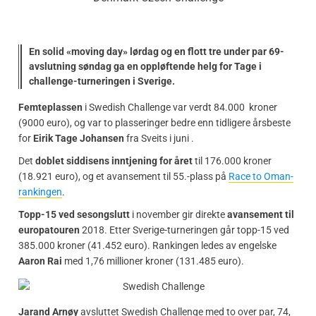
En solid «moving day» lørdag og en flott tre under par 69-
avslutning søndag ga en oppløftende helg for Tage i
challenge-turneringen i Sverige.
Femteplassen
i Swedish Challenge var verdt 84.000 kroner
(9000 euro), og var to plasseringer bedre enn tidligere årsbeste
for
Eirik Tage Johansen
fra Sveits i juni .
Det
doblet siddisens inntjening for året
til 176.000 kroner
(18.921 euro), og et avansement til 55.-plass på
Race to Oman-
rankingen
.
Topp-15 ved sesongslutt
i november gir direkte
avansement til
europatouren
2018. Etter Sverige-turneringen går topp-15 ved
385.000 kroner (41.452 euro). Rankingen ledes av engelske
Aaron Rai
med 1,76 millioner kroner (131.485 euro).
Jarand Arnøy
avsluttet Swedish Challenge med to over par, 74,