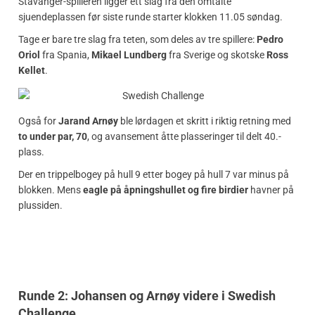
Stavanger-spilleren ligger ett slag fra den omtalte
sjuendeplassen før siste runde starter klokken 11.05 søndag.
Tage er bare tre slag fra teten, som deles av tre spillere:
Pedro
Oriol
fra Spania,
Mikael Lundberg
fra Sverige og skotske
Ross
Kellet
.
Også for
Jarand Arnøy
ble lørdagen et skritt i riktig retning med
to under par, 70
, og avansement åtte plasseringer til delt 40.-
plass.
Der en trippelbogey på hull 9 etter bogey på hull 7 var minus på
blokken. Mens
eagle på åpningshullet og fire birdier
havner på
plussiden.
Runde 2: Johansen og Arnøy videre i Swedish
Challenge