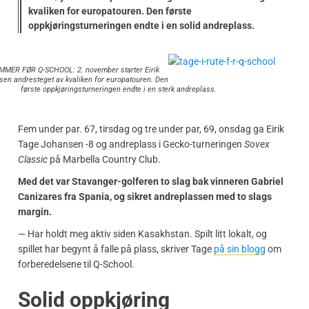
kvaliken for europatouren. Den første
oppkjøringsturneringen endte i en solid andreplass.
MMER FØR Q-SCHOOL: 2. november starter Eirik
en andresteget av kvaliken for europatouren. Den
første oppkjøringsturneringen endte i en sterk andreplass.
Fem under par. 67, tirsdag og tre under par, 69, onsdag ga Eirik
Tage Johansen -8 og andreplass i Gecko-turneringen
Sovex
Classic
på Marbella Country Club.
Med det var Stavanger-golferen to slag bak vinneren Gabriel
Canizares fra Spania, og sikret andreplassen med to slags
margin.
— Har holdt meg aktiv siden Kasakhstan. Spilt litt lokalt, og
spillet har begynt å falle på plass, skriver Tage
på sin blogg
om
forberedelsene til Q-School.
Solid oppkjøring