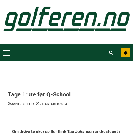
Tage i rute før Q-School
JAN E. ESPELID
24. OKTOBER 2013
Om drøye to uker spiller Eirik Tag Johansen andresteget i