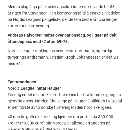
Med to slag å gå på er seier absolutt innen rekkevidde for 33-
åringen fra Stavanger. Han kommer også til å styrke sin ledelse
på Nordic Leagues pengeliste, der de fem beste får challenge-
kortet for neste sesong.
Andreas Halvorsen måtte over par onsdag, og ligger på delt
åttendeplass med -2 etter 69-73.
Nordic League-rankingens nest beste nordmann, og forrige
turnerings andremann, Kristian Krogh Johannessen er delt 24
med +1.
Før turneringen:
Nordic League inntar Hauger
Tirsdag er det de norske proffherrenes tur til å komme i gang på
hjemelig gress. Nordea Challenge på Hauger Golfklubb i Nittedal
er den første av to norske turneringer i den nordiske ligaen.
40 norske golfere er med og kjemper om potten på 350.000
kroner (40.000 euro) når Nordea Challenge arrangeres på
Hauger Golfklubb på Slattum i Nittedal.