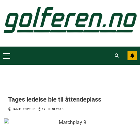
Tages ledelse ble til åttendeplass
JAN E. ESPELID
19. JUNI 2015