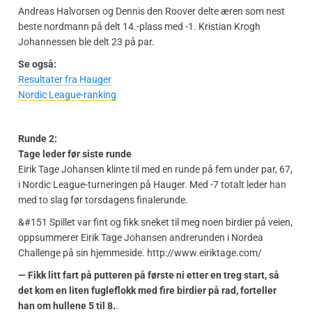
Andreas Halvorsen og Dennis den Roover delte æren som nest
beste nordmann på delt 14.-plass med -1. Kristian Krogh
Johannessen ble delt 23 på par.
Se også:
Resultater fra Hauger
Nordic League-ranking
Runde 2:
Tage leder før siste runde
Eirik Tage Johansen klinte til med en runde på fem under par, 67,
i Nordic League-turneringen på Hauger. Med -7 totalt leder han
med to slag før torsdagens finalerunde.
&#151 Spillet var fint og fikk sneket til meg noen birdier på veien,
oppsummerer Eirik Tage Johansen andrerunden i Nordea
Challenge på sin hjemmeside. http://www.eiriktage.com/
— Fikk litt fart på putteren på første ni etter en treg start, så
det kom en liten fugleflokk med fire birdier på rad, forteller
han om hullene 5 til 8.
.