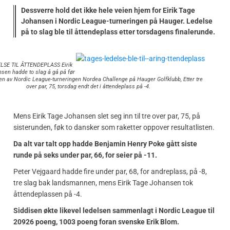
Dessverre hold det ikke hele veien hjem for Eirik Tage
Johansen i Nordic League-turneringen på Hauger. Ledelse
på to slag ble til åttendeplass etter torsdagens finalerunde.
LSE TIL ÅTTENDEPLASS Eirik
sen hadde to slag å gå på før
en av Nordic League-turneringen Nordea Challenge på Hauger Golfklubb, Etter tre
over par, 75, torsdag endt det i åttendeplass på -4.
Mens Eirik Tage Johansen slet seg inn til tre over par, 75, på
sisterunden, føk to dansker som raketter oppover resultatlisten.
Da alt var talt opp hadde Benjamin Henry Poke gått siste
runde på seks under par, 66, for seier på -11.
Peter Vejgaard hadde fire under par, 68, for andreplass, på -8,
tre slag bak landsmannen, mens Eirik Tage Johansen tok
åttendeplassen på -4.
Siddisen økte likevel ledelsen sammenlagt i Nordic League til
20926 poeng, 1003 poeng foran svenske Erik Blom.