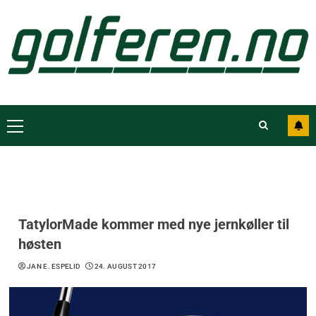
TatylorMade kommer med nye jernkøller til
høsten
JAN E. ESPELID
24. AUGUST 2017