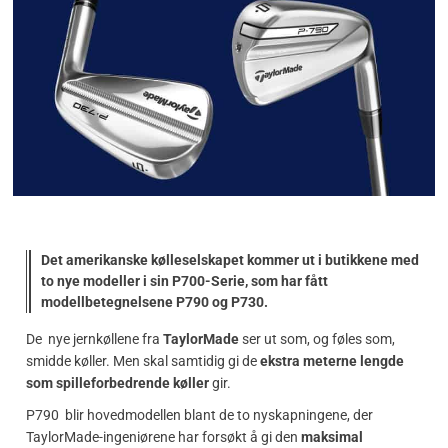
Det amerikanske kølleselskapet kommer ut i butikkene med
to nye modeller i sin P700-Serie, som har fått
modellbetegnelsene P790 og P730.
De nye jernkøllene fra
TaylorMade
ser ut som, og føles som,
smidde køller. Men skal samtidig gi de
ekstra meterne lengde
som spilleforbedrende køller
gir.
P790 blir hovedmodellen blant de to nyskapningene, der
TaylorMade-ingeniørene har forsøkt å gi den
maksimal