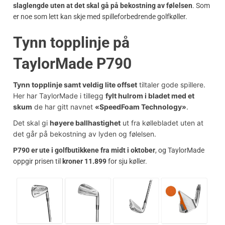
slaglengde uten at det skal gå på bekostning av følelsen
. Som
er noe som lett kan skje med spilleforbedrende golfkøller.
Tynn topplinje på
TaylorMade P790
Tynn topplinje samt veldig lite offset
tiltaler gode spillere.
Her har TaylorMade i tillegg
fylt hulrom i bladet med et
skum
de har gitt navnet
«SpeedFoam Technology»
.
Det skal gi
høyere ballhastighet
ut fra køllebladet uten at
det går på bekostning av lyden og følelsen.
P790 er ute i golfbutikkene fra midt i oktober
, og TaylorMade
oppgir prisen til
kroner 11.899
for sju køller.