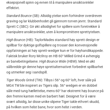
eksepsjonell spinn og evnen til å manipulere ansiktsvinkler
effektivt.
Standard Bounce
(SB): Allsidig ytelse som forhindrer overdreven
graving og lar klubbenhodet gli gjennom torven jevnt. Standard
Sprett C (SBC): Gir økt allsidighet for spillere som foretrekker å
manipulere ansiktsvinkler, uten å kompromittere sprettytelsen.
High Bounce
(HB): TaylorMades standard høy sprett design er
spillbar for dyktige golfspillere og trosser den konvensjonelle
oppfatningen at høy sprett-wedger kun er for høyhandikappede.
Faktisk bruker Rory McIlroy en HB 60° Milled Grind 4 avhengig
av banebetingelsene.
High Bounce Wide
(HBW): Med en økt
sålbredde gir denne høye sprettalternativet forbedret spillbarhet
og utmerker seg i sandspill.
Tiger Woods Grind
(TW): Tilbys i 56° og 60° loft, hver såle på
MG4 TW ble inspirert av Tigers slip. 56° wedgen er en dobbel
såle med tung hællettelse, mens 60° har ekstremt høy
bounce
på
den fremre kanten med en barbert hæl. Designet for å være
svært allsidig, lar disse unike slipene Tiger takle ethvert skudd,
på hvilken som helst bane, hvor som helst i verden.