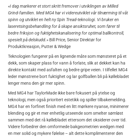
«I dag markerer et stort skritt fremover i utviklingen av Milled
Grind-familien. Med MG4 har vi videreutviklet vår tilnærming til våt
spinn og utviklet en helt ny Spin Tread-teknologi. Vi bruker en
laseretsingsbehandling for å skape ansiktsruhet, som fører til
bedre friksjon og fuktighetskanalisering for optimal ballkontroll,
spesielt på delskudd.»
Bill Price, Senior Direktør for
Produktkreasjon, Putter & Wedge
Teknologien fungerer på en lignende måte som mønsteret på et
dekk, som skaper plass for vann å forlate, slik at dekket kan ha
direkte kontakt med asfalten og bedre gripe veien. I tilfellet MG4
leder mønstrene bort fuktighet og lar golfballen bli på køllebladet
lenger mens den gir mer spinn.
Med MG4 har TaylorMade ikke bare fokusert på ytelse og
teknologi, men også prioritert estetikk og spiller tilbakemelding.
MG4 har en forfinet finish med en litt mørkere nyanse, minimerer
blending og gir et mer enhetlig utseende som smelter sømløst
sammen med det rå køllebladet ettersom det oksiderer over tid.
Videre forbedrer den omformede bakgeometrien wedgen med
en mer solid og mykere følelse – alt dette komplimenterer den