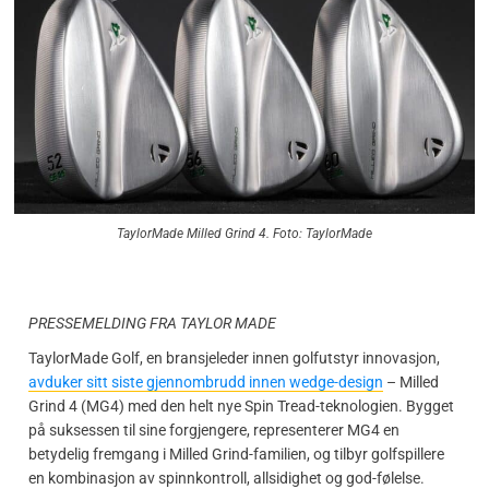
TaylorMade Milled Grind 4. Foto: TaylorMade
PRESSEMELDING FRA TAYLOR MADE
TaylorMade Golf, en bransjeleder innen golfutstyr innovasjon,
avduker sitt siste gjennombrudd innen wedge-design
– Milled
Grind 4 (MG4) med den helt nye Spin Tread-teknologien. Bygget
på suksessen til sine forgjengere, representerer MG4 en
betydelig fremgang i Milled Grind-familien, og tilbyr golfspillere
en kombinasjon av spinnkontroll, allsidighet og god-følelse.