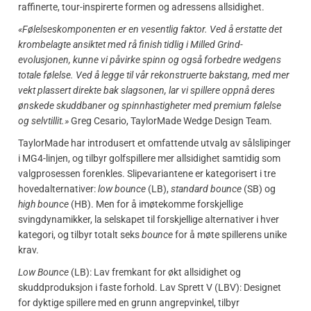
raffinerte, tour-inspirerte formen og adressens allsidighet.
«Følelseskomponenten er en vesentlig faktor. Ved å erstatte det
krombelagte ansiktet med rå finish tidlig i Milled Grind-
evolusjonen, kunne vi påvirke spinn og også forbedre wedgens
totale følelse. Ved å legge til vår rekonstruerte bakstang, med mer
vekt plassert direkte bak slagsonen, lar vi spillere oppnå deres
ønskede skuddbaner og spinnhastigheter med premium følelse
og selvtillit.»
Greg Cesario, TaylorMade Wedge Design Team.
TaylorMade har introdusert et omfattende utvalg av sålslipinger
i MG4-linjen, og tilbyr golfspillere mer allsidighet samtidig som
valgprosessen forenkles. Slipevariantene er kategorisert i tre
hovedalternativer:
low bounce
(LB),
standard bounce
(SB) og
high bounce
(HB). Men for å imøtekomme forskjellige
svingdynamikker, la selskapet til forskjellige alternativer i hver
kategori, og tilbyr totalt seks
bounce
for å møte spillerens unike
krav.
Low Bounce
(LB): Lav fremkant for økt allsidighet og
skuddproduksjon i faste forhold. Lav Sprett V (LBV): Designet
for dyktige spillere med en grunn angrepvinkel, tilbyr