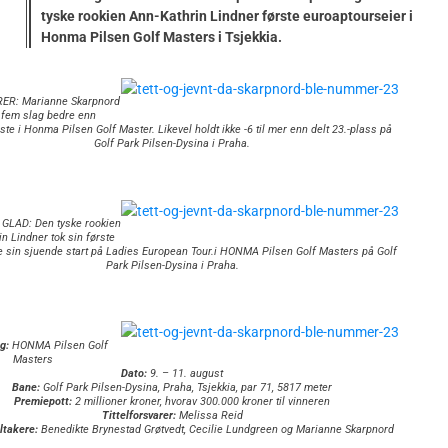
tyske rookien Ann-Kathrin Lindner første euroaptourseier i
Honma Pilsen Golf Masters i Tsjekkia.
ER: Marianne Skarpnord
e fem slag bedre enn
te i Honma Pilsen Golf Master. Likevel holdt ikke -6 til mer enn delt 23.-plass på
Golf Park Pilsen-Dysina i Praha.
GLAD: Den tyske rookien
n Lindner tok sin første
re sin sjuende start på Ladies European Tour.i HONMA Pilsen Golf Masters på Golf
Park Pilsen-Dysina i Praha.
g:
HONMA Pilsen Golf
Masters
Dato:
9. – 11. august
Bane:
Golf Park Pilsen-Dysina, Praha, Tsjekkia, par 71, 5817 meter
Premiepott:
2 millioner kroner, hvorav 300.000 kroner til vinneren
Tittelforsvarer:
Melissa Reid
ltakere:
Benedikte Brynestad Grøtvedt, Cecilie Lundgreen og Marianne Skarpnord