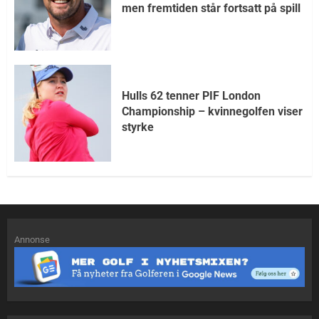
men fremtiden står fortsatt på spill
Hulls 62 tenner PIF London
Championship – kvinnegolfen viser
styrke
Annonse