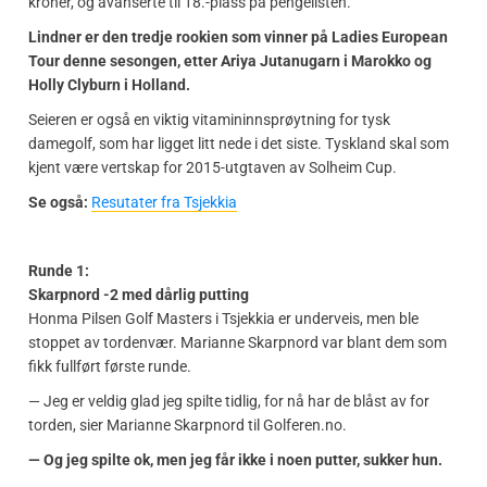
kroner, og avanserte til 18.-plass på pengelisten.
Lindner er den tredje rookien som vinner på Ladies European
Tour denne sesongen, etter Ariya Jutanugarn i Marokko og
Holly Clyburn i Holland.
Seieren er også en viktig vitamininnsprøytning for tysk
damegolf, som har ligget litt nede i det siste. Tyskland skal som
kjent være vertskap for 2015-utgtaven av Solheim Cup.
Se også:
Resutater fra Tsjekkia
Runde 1:
Skarpnord -2 med dårlig putting
Honma Pilsen Golf Masters i Tsjekkia er underveis, men ble
stoppet av tordenvær. Marianne Skarpnord var blant dem som
fikk fullført første runde.
— Jeg er veldig glad jeg spilte tidlig, for nå har de blåst av for
torden, sier Marianne Skarpnord til Golferen.no.
— Og jeg spilte ok, men jeg får ikke i noen putter, sukker hun.