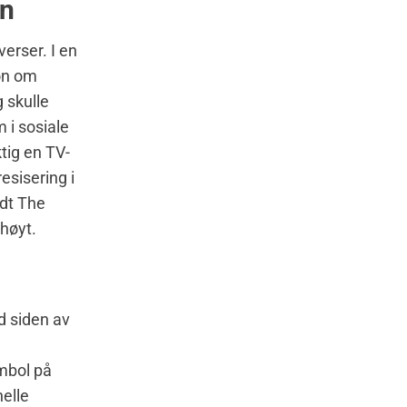
en
rser. I en
on om
 skulle
 i sosiale
tig en TV-
esisering i
dt The
 høyt.
d siden av
ymbol på
nelle