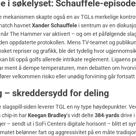
e i søkelyset: Schauffele-episod
mekanismen skapte også en av TGLs merkelige kontrove
match havnet
Xander Schauffele
i sentrum av en diskusj
når The Hammer var aktivert – og om et påfølgende slag
 den oppdaterte protokollen. Mens TV-teamet og publikum
sket repriser og grafikk, ble det tydelig hvor ugjennomsik
kan bli oppå golfs allerede intrikate reglement. Ligaens pr
var ment å dempe temperaturen, men debatten om hvorvi
ører velkommen risiko eller unødig forvirring går fortsatt
g – skreddersydd for deling
 slagspill-siden leverer TGL en ny type høydepunkter. Ve
 chip-in har
Keegan Bradley
’s vidt delte
384‑yards
drive i
er – sendt ut i SoFi Centers digitale horisont – blitt et s
matet belønner fart og aggressivitet på en måte tradisjo