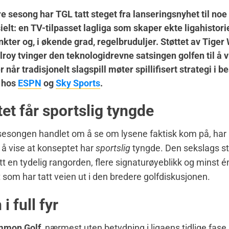
dre sesong har
TGL
tatt steget fra lanseringsnyhet til no
elt: en TV-tilpasset lagliga som skaper ekte ligahistorie
kter og, i økende grad, regelbruduljer. Støttet av Tige
lroy tvinger den teknologidrevne satsingen golfen til å 
 når tradisjonelt slagspill møter spillifisert strategi i b
 hos
ESPN
og
Sky Sports
.
et får sportslig tyngde
esongen handlet om å se om lysene faktisk kom på, har 
å vise at konseptet har
sportslig
tyngde. Den sekslags st
ått en tydelig rangorden, flere signaturøyeblikk og minst é
 som har tatt veien ut i den bredere golfdiskusjonen.
i full fyr
mmon Golf
, nærmest uten betydning i ligaens tidlige fase