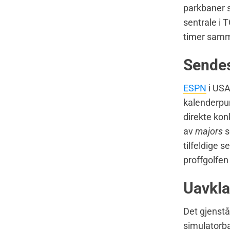
parkbaner s
sentrale i 
timer sam
Sendes
ESPN
i US
kalenderpun
direkte ko
av
majors
tilfeldige 
proffgolfen
Uavkla
Det gjenstår
simulatorba