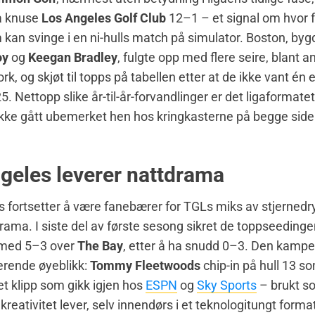
å knuse
Los Angeles Golf Club
12–1 – et signal om hvor f
n svinge i en ni-hulls match på simulator. Boston, byg
oy
og
Keegan Bradley
, fulgte opp med flere seire, blant 
k, og skjøt til topps på tabellen etter at de ikke vant én 
. Nettopp slike år-til-år-forvandlinger er det ligaformatet
ikke gått ubemerket hen hos kringkasterne på begge side
geles leverer nattdrama
 fortsetter å være fanebærer for TGLs miks av stjernedr
ama. I siste del av første sesong sikret de toppseedingen
t med 5–3 over
The Bay
, etter å ha snudd 0–3. Den kampe
erende øyeblikk:
Tommy Fleetwoods
chip-in på hull 13 s
et klipp som gikk igjen hos
ESPN
og
Sky Sports
– brukt s
kreativitet lever, selv innendørs i et teknologitungt forma