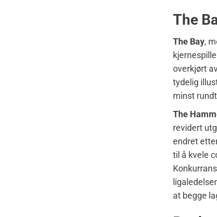
The B
The Bay
, 
kjernespill
overkjørt 
tydelig ill
minst rund
The Hamm
revidert ut
endret ette
til å kvele
Konkurrans
ligaledelse
at begge la