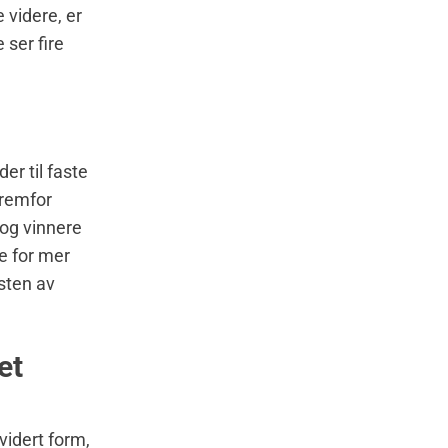
 videre, er
 ser fire
er til faste
fremfor
og vinnere
re for mer
sten av
et
revidert form,