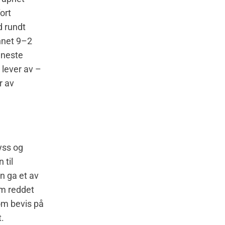
ort
d rundt
annet 9–2
eneste
 lever av –
r av
yss og
 til
n ga et av
om reddet
om bevis på
t.