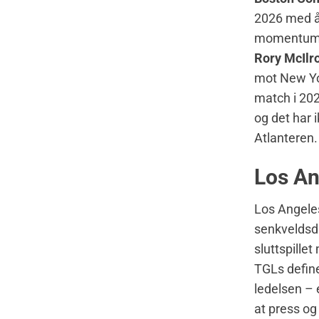
2026 med 
momentum ka
Rory McIlr
mot New Yor
match i 2025
og det har 
Atlanteren.
Los An
Los Angeles
senkveldsdr
sluttspille
TGLs defin
ledelsen – 
at press og 