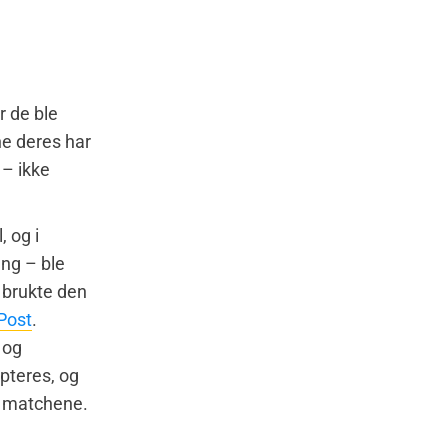
r de ble
e deres har
 – ikke
 og i
eng – ble
g brukte den
Post
.
og
epteres, og
 i matchene.