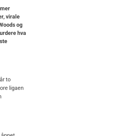
e mer
r, virale
r Woods og
vurdere hva
este
år to
ore ligaen
n
, åpnet