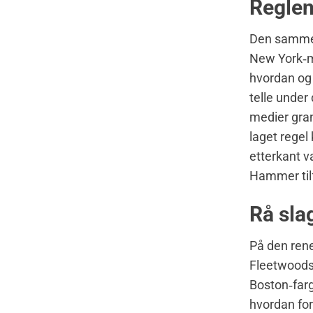
Reglen
Den samme 
New York‑
hvordan og 
telle under
medier gran
laget regel 
etterkant 
Hammer tilf
Rå sla
På den rene
Fleetwoods
Boston‑farg
hvordan for