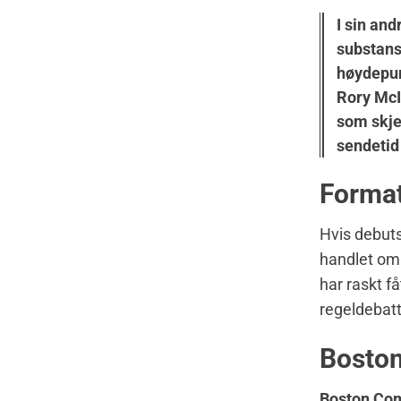
I sin an
substansi
høydepun
Rory McI
som skjer
sendetid
Format
Hvis debuts
handlet om 
har raskt f
regeldebatt
Boston 
Boston Co