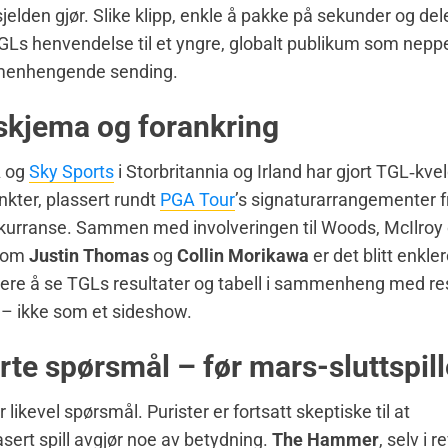
jelden gjør. Slike klipp, enkle å pakke på sekunder og dele
TGLs henvendelse til et yngre, globalt publikum som neppe
menhengende sending.
kjema og forankring
A og
Sky Sports
i Storbritannia og Irland har gjort TGL‑kveld
kter, plassert rundt
PGA Tour
’s signaturarrangementer 
nkurranse. Sammen med involveringen til Woods, McIlroy 
som
Justin Thomas
og
Collin Morikawa
er det blitt enkle
seere å se TGLs resultater og tabell i sammenheng med re
 – ikke som et sideshow.
rte spørsmål – før mars-sluttspill
 likevel spørsmål. Purister er fortsatt skeptiske til at
sert spill avgjør noe av betydning.
The Hammer
, selv i 