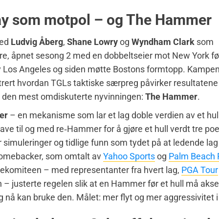
ay som motpol – og The Hammer
med
Ludvig Åberg
,
Shane Lowry
og
Wyndham Clark
som
ere, åpnet sesong 2 med en dobbeltseier mot New York fø
av Los Angeles og siden møtte Bostons formtopp. Kampen
ustrert hvordan TGLs taktiske særpreg påvirker resultatene
t den mest omdiskuterte nyvinningen:
The Hammer
.
er
– en mekanisme som lar et lag doble verdien av et hull,
gave til og med re‑Hammer for å gjøre et hull verdt tre po
r simuleringer og tidlige funn som tydet på at ledende la
 comebacker, som omtalt av
Yahoo Sports
og
Palm Beach 
ekomiteen – med representanter fra hvert lag,
PGA Tour
n – justerte regelen slik at en Hammer før et hull må aks
g nå kan bruke den. Målet: mer flyt og mer aggressivitet