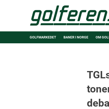
GOLFMARKEDET
BANER I NORGE
OM GOL
TGLs
tonen
deba