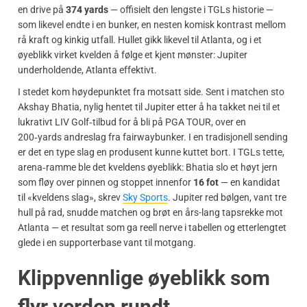
en drive på
374 yards
— offisielt den lengste i TGLs historie —
som likevel endte i en bunker, en nesten komisk kontrast mellom
rå kraft og kinkig utfall. Hullet gikk likevel til Atlanta, og i et
øyeblikk virket kvelden å følge et kjent mønster: Jupiter
underholdende, Atlanta effektivt.
I stedet kom høydepunktet fra motsatt side. Sent i matchen sto
Akshay Bhatia, nylig hentet til Jupiter etter å ha takket nei til et
lukrativt LIV Golf‑tilbud for å bli på PGA TOUR, over en
200‑yards andreslag fra fairwaybunker. I en tradisjonell sending
er det en type slag en produsent kunne kuttet bort. I TGLs tette,
arena‑ramme ble det kveldens øyeblikk: Bhatia slo et høyt jern
som fløy over pinnen og stoppet innenfor
16 fot
— en kandidat
til «kveldens slag», skrev
Sky Sports
. Jupiter red bølgen, vant tre
hull på rad, snudde matchen og brøt en års-lang tapsrekke mot
Atlanta — et resultat som ga reell nerve i tabellen og etterlengtet
glede i en supporterbase vant til motgang.
Klippvennlige øyeblikk som
flyr verden rundt