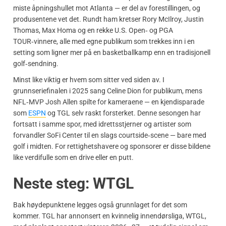
miste åpningshullet mot Atlanta — er del av forestillingen, og
produsentene vet det. Rundt ham kretser Rory McIlroy, Justin
Thomas, Max Homa og en rekke U.S. Open‑ og PGA
TOUR‑vinnere, alle med egne publikum som trekkes inn i en
setting som ligner mer på en basketballkamp enn en tradisjonell
golf‑sendning.
Minst like viktig er hvem som sitter ved siden av. I
grunnseriefinalen i 2025 sang Celine Dion for publikum, mens
NFL‑MVP Josh Allen spilte for kameraene — en kjendisparade
som
ESPN
og TGL selv raskt forsterket. Denne sesongen har
fortsatt i samme spor, med idrettsstjerner og artister som
forvandler SoFi Center til en slags courtside‑scene — bare med
golf i midten. For rettighetshavere og sponsorer er disse bildene
like verdifulle som en drive eller en putt.
Neste steg: WTGL
Bak høydepunktene legges også grunnlaget for det som
kommer. TGL har annonsert en kvinnelig innendørsliga, WTGL,