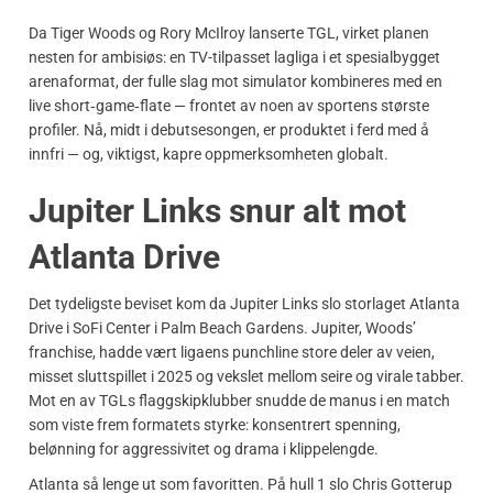
Da Tiger Woods og Rory McIlroy lanserte TGL, virket planen
nesten for ambisiøs: en TV-tilpasset lagliga i et spesialbygget
arenaformat, der fulle slag mot simulator kombineres med en
live short‑game‑flate — frontet av noen av sportens største
profiler. Nå, midt i debutsesongen, er produktet i ferd med å
innfri — og, viktigst, kapre oppmerksomheten globalt.
Jupiter Links snur alt mot
Atlanta Drive
Det tydeligste beviset kom da Jupiter Links slo storlaget Atlanta
Drive i SoFi Center i Palm Beach Gardens. Jupiter, Woods’
franchise, hadde vært ligaens punchline store deler av veien,
misset sluttspillet i 2025 og vekslet mellom seire og virale tabber.
Mot en av TGLs flaggskipklubber snudde de manus i en match
som viste frem formatets styrke: konsentrert spenning,
belønning for aggressivitet og drama i klippelengde.
Atlanta så lenge ut som favoritten. På hull 1 slo Chris Gotterup