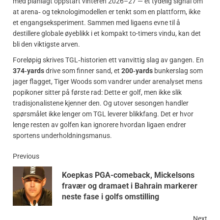
med planlagt oppstart vinteren 2026–27 — et tydelig signal om
at arena‑ og teknologimodellen er tenkt som en plattform, ikke
et engangseksperiment. Sammen med ligaens evne til å
destillere globale øyeblikk i et kompakt to-timers vindu, kan det
bli den viktigste arven.
Foreløpig skrives TGL‑historien ett vanvittig slag av gangen. En
374‑yards
drive som finner sand, et
200‑yards
bunkerslag som
jager flagget, Tiger Woods som vandrer under arenalyset mens
popikoner sitter på første rad: Dette er golf, men ikke slik
tradisjonalistene kjenner den. Og utover sesongen handler
spørsmålet ikke lenger om TGL leverer blikkfang. Det er hvor
lenge resten av golfen kan ignorere hvordan ligaen endrer
sportens underholdningsmanus.
Previous
Koepkas PGA-comeback, Mickelsons
fravær og dramaet i Bahrain markerer
neste fase i golfs omstilling
Next