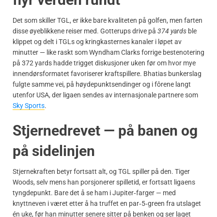
Det som skiller TGL, er ikke bare kvaliteten på golfen, men farten
disse øyeblikkene reiser med. Gotterups drive på
374 yards
ble
klippet og delt i TGLs og kringkasternes kanaler i løpet av
minutter — like raskt som Wyndham Clarks forrige bestenotering
på 372 yards hadde trigget diskusjoner uken før om hvor mye
innendørsformatet favoriserer kraftspillere. Bhatias bunkerslag
fulgte samme vei, på høydepunktsendinger og i fôrene langt
utenfor USA, der ligaen sendes av internasjonale partnere som
Sky Sports
.
Stjernedrevet — på banen og
på sidelinjen
Stjernekraften betyr fortsatt alt, og TGL spiller på den. Tiger
Woods, selv mens han porsjonerer spilletid, er fortsatt ligaens
tyngdepunkt. Bare det å se ham i Jupiter‑farger — med
knyttneven i været etter å ha truffet en par‑5‑green fra utslaget
én uke, før han minutter senere sitter på benken og ser laget