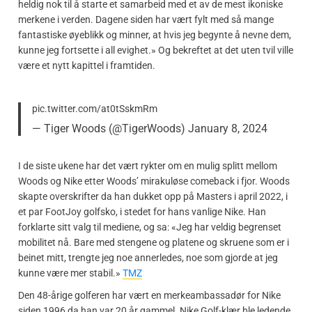
heldig nok til å starte et samarbeid med et av de mest ikoniske
merkene i verden. Dagene siden har vært fylt med så mange
fantastiske øyeblikk og minner, at hvis jeg begynte å nevne dem,
kunne jeg fortsette i all evighet.» Og bekreftet at det uten tvil ville
være et nytt kapittel i framtiden.
pic.twitter.com/at0tSskmRm
— Tiger Woods (@TigerWoods)
January 8, 2024
I de siste ukene har det vært rykter om en mulig splitt mellom
Woods og Nike etter Woods’ mirakuløse comeback i fjor. Woods
skapte overskrifter da han dukket opp på Masters i april 2022, i
et par FootJoy golfsko, i stedet for hans vanlige Nike. Han
forklarte sitt valg til mediene, og sa: «Jeg har veldig begrenset
mobilitet nå. Bare med stengene og platene og skruene som er i
beinet mitt, trengte jeg noe annerledes, noe som gjorde at jeg
kunne være mer stabil.»
TMZ
Den 48-årige golferen har vært en merkeambassadør for Nike
siden 1996 da han var 20 år gammel. Nike Golf-klær ble ledende