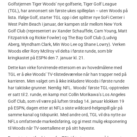
Golfstjernen Tiger Woods’ nye golfserie, Tiger Golf League
(TGL), har annonsert sin første ukes spilleplan – uten Woods på
lista. Ifølge Golf, starter TGL opp i det splitter nye SoFi Center i
West Palm Beach i januar, der kampen står mellom New York
Golf Club (representert av Xander Schauffele, Cam Young, Matt
Fitzpatrick og Rickie Fowler) og The Bay Golf Club (Ludvig
Aberg, Wyndham Clark, Min Woo Lee og Shane Lowry). Verken
Woods eller Rory McIlroy vil delta i første runde, som blir
kringkastet på ESPN den 7. januar kl. 21.
Dette kan virke forvirrende ettersom en av hovedmålene med
TGL er å øke Woods’ TV-tilstedeværelse når han trapper ned på
karrieren. Men valget om å ikke inkludere Woods i første runde
har taktiske grunner. Nemlig: NFL. Woods’ første TGL-opptreden
er satt til 2. runde, en kamp mot Collin Morikawa’s Los Angeles
Golf Club, som vil være på luften tirsdag 14. januar klokken 19
på ESPN, dagen etter at NFLs siste wildcard-helgespill går på
samme kanal og tidspunkt. Med andre ord, TGL vil dra nytte av
NFLs omfattende markedsføring, og gi mest mulig eksponering
til Woods når TV-seertallene er på sitt høyeste.