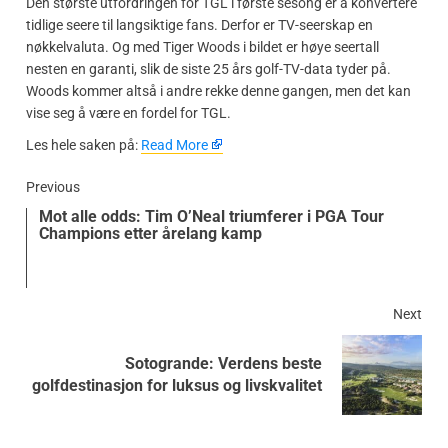
Den største utfordringen for TGL i første sesong er å konvertere
tidlige seere til langsiktige fans. Derfor er TV-seerskap en
nøkkelvaluta. Og med Tiger Woods i bildet er høye seertall
nesten en garanti, slik de siste 25 års golf-TV-data tyder på.
Woods kommer altså i andre rekke denne gangen, men det kan
vise seg å være en fordel for TGL.
​Les hele saken på:
Read More
Previous
Mot alle odds: Tim O’Neal triumferer i PGA Tour
Champions etter årelang kamp
Next
Sotogrande: Verdens beste
golfdestinasjon for luksus og livskvalitet