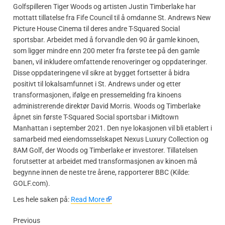
Golfspilleren Tiger Woods og artisten Justin Timberlake har
mottatt tillatelse fra Fife Council til å omdanne St. Andrews New
Picture House Cinema til deres andre T-Squared Social
sportsbar. Arbeidet med å forvandle den 90 år gamle kinoen,
som ligger mindre enn 200 meter fra første tee på den gamle
banen, vil inkludere omfattende renoveringer og oppdateringer.
Disse oppdateringene vil sikre at bygget fortsetter å bidra
positivt til lokalsamfunnet i St. Andrews under og etter
transformasjonen, ifølge en pressemelding fra kinoens
administrerende direktør David Morris. Woods og Timberlake
åpnet sin første T-Squared Social sportsbar i Midtown
Manhattan i september 2021. Den nye lokasjonen vil bli etablert i
samarbeid med eiendomsselskapet Nexus Luxury Collection og
8AM Golf, der Woods og Timberlake er investorer. Tillatelsen
forutsetter at arbeidet med transformasjonen av kinoen må
begynne innen de neste tre årene, rapporterer BBC (Kilde:
GOLF.com).
​Les hele saken på:
Read More
Previous