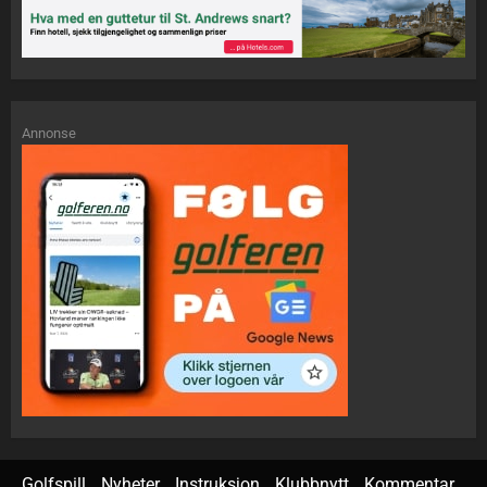
Annonse
Golfspill
Nyheter
Instruksjon
Klubbnytt
Kommentar