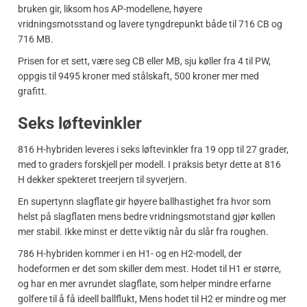
bruken gir, liksom hos AP-modellene, høyere
vridningsmotsstand og lavere tyngdrepunkt både til 716 CB og
716 MB.
Prisen for et sett, være seg CB eller MB, sju køller fra 4 til PW,
oppgis til 9495 kroner med stålskaft, 500 kroner mer med
grafitt.
Seks løftevinkler
816 H-hybriden leveres i seks løftevinkler fra 19 opp til 27 grader,
med to graders forskjell per modell. I praksis betyr dette at 816
H dekker spekteret treerjern til syverjern.
En supertynn slagflate gir høyere ballhastighet fra hvor som
helst på slagflaten mens bedre vridningsmotstand gjør køllen
mer stabil. Ikke minst er dette viktig når du slår fra roughen.
786 H-hybriden kommer i en H1- og en H2-modell, der
hodeformen er det som skiller dem mest. Hodet til H1 er større,
og har en mer avrundet slagflate, som helper mindre erfarne
golfere til å få ideell ballflukt, Mens hodet til H2 er mindre og mer