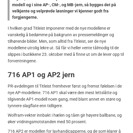
modell og i sine AP-, CM-, og MB-jern, så bygges det på
velkjente og velprøvde løsninger vi kjenner godt fra
forgjengerne.
I hvilken grad Titleist imponerer med de nye modellene er
vanskelig å bedømme på bakgrunn av pressemeldinger og
tilhørende bilder. Men, som alltid fra Titleist, ser de nye
modellene utrolig lekre ut. Så får vi heller vente tålmodig til de
slippes i butikkene 23. oktober med å finne ut om de lever opp til
forventningene.
716 AP1 og AP2 jern
PR-avdelingen til Titleist fremhever først og fremst følelsen i de
nye AP-modellene. 716 AP1 skal være den mest lettslåtte og
tilgivende AP1-modell noen gang, med blant annet en støre og
tynnere slagflate enn tidligere.
Wolfram-vekter innbakt i hælen og tåen gir høyere ballbane, og
øker vridningsmotstanden med 50 prosent.
716 AP2 er modellen for lavhandicapperne, og de som klarer å