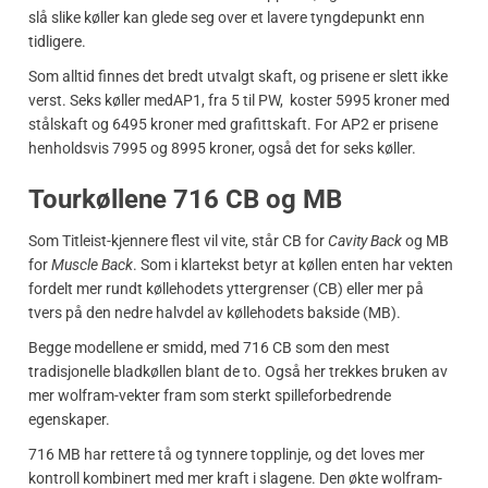
slå slike køller kan glede seg over et lavere tyngdepunkt enn
tidligere.
Som alltid finnes det bredt utvalgt skaft, og prisene er slett ikke
verst. Seks køller medAP1, fra 5 til PW, koster 5995 kroner med
stålskaft og 6495 kroner med grafittskaft. For AP2 er prisene
henholdsvis 7995 og 8995 kroner, også det for seks køller.
Tourkøllene 716 CB og MB
Som Titleist-kjennere flest vil vite, står CB for
Cavity Back
og MB
for
Muscle Back
. Som i klartekst betyr at køllen enten har vekten
fordelt mer rundt køllehodets yttergrenser (CB) eller mer på
tvers på den nedre halvdel av køllehodets bakside (MB).
Begge modellene er smidd, med 716 CB som den mest
tradisjonelle bladkøllen blant de to. Også her trekkes bruken av
mer wolfram-vekter fram som sterkt spilleforbedrende
egenskaper.
716 MB har rettere tå og tynnere topplinje, og det loves mer
kontroll kombinert med mer kraft i slagene. Den økte wolfram-