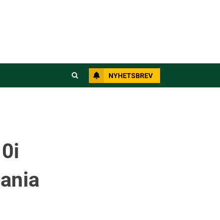
NYHETSBREV
10i
pania