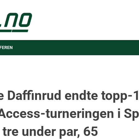
FEREN
e Daffinrud endte topp-
Access-turneringen i S
 tre under par, 65