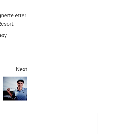
gnerte etter
Resort.
møy
Next