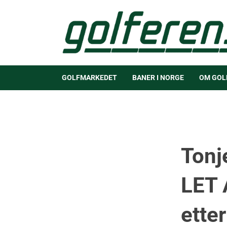
GOLFMARKEDET
BANER I NORGE
OM GOL
Tonj
LET 
etter