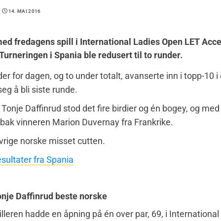
14. MAI 2016
med fredagens spill i International Ladies Open LET Acc
Turneringen i Spania ble redusert til to runder.
er for dagen, og to under totalt, avanserte inn i topp-10 
seg å bli siste runde.
l Tonje Daffinrud stod det fire birdier og én bogey, og med
 bak vinneren Marion Duvernay fra Frankrike.
rige norske misset cutten.
sultater fra Spania
onje Daffinrud beste norske
illeren hadde en åpning på én over par, 69, i International