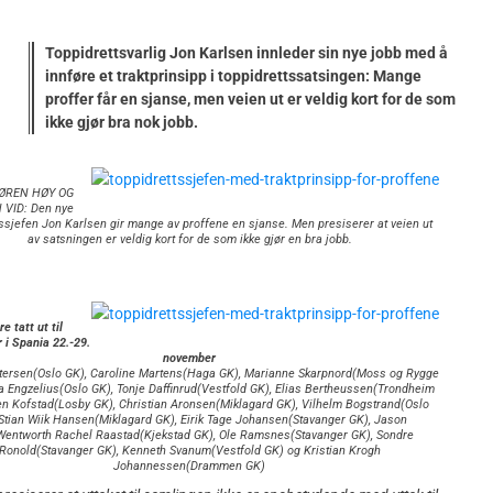
Toppidrettsvarlig Jon Karlsen innleder sin nye jobb med å
innføre et traktprinsipp i toppidrettssatsingen: Mange
proffer får en sjanse, men veien ut er veldig kort for de som
ikke gjør bra nok jobb.
ØREN HØY OG
 VID: Den nye
tssjefen Jon Karlsen gir mange av proffene en sjanse. Men presiserer at veien ut
av satsningen er veldig kort for de som ikke gjør en bra jobb.
e tatt ut til
r i Spania 22.-29.
november
tersen(Oslo GK), Caroline Martens(Haga GK), Marianne Skarpnord(Moss og Rygge
a Engzelius(Oslo GK), Tonje Daffinrud(Vestfold GK), Elias Bertheussen(Trondheim
en Kofstad(Losby GK), Christian Aronsen(Miklagard GK), Vilhelm Bogstrand(Oslo
Stian Wiik Hansen(Miklagard GK), Eirik Tage Johansen(Stavanger GK), Jason
Wentworth Rachel Raastad(Kjekstad GK), Ole Ramsnes(Stavanger GK), Sondre
Ronold(Stavanger GK), Kenneth Svanum(Vestfold GK) og Kristian Krogh
Johannessen(Drammen GK)