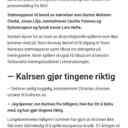
pressemelding fra NGF.
Støtteapparat vil bestå av størrelser som Darren Webster-
Clarke, Jonas Lilja, mentaltrener Cecilie Ystenes og
fysioterapeut og fysisk trener Lars Hefte.
Karlsen åpner for at noen av de profesjonelle spillerne som ikke
kommer med på Team Norway likevel vil få tilgang til Team
Norways støtteapparat samt tilbud om deltagelse på
treningsleirer. Noen spillere vil også få tilbud om å benytte
forbundets treningsfasiliteter i vintersesongen.
— Kalrsen gjør tingene riktig
— Dette er veldig hyggelig, kommenterer Christian Aronsen
uttaket til Golferen.no.
— Jeg kjenner Jon Karlsen fra tidligere, Han har litt å bidra
med, og han gjør tingene riktig.
Lungebetennelse tidligere i sommer har gjort at Aronsen ikke
fikk trent tilstrekkelig til å spillie europatour-kvalik. 37-åringen vil