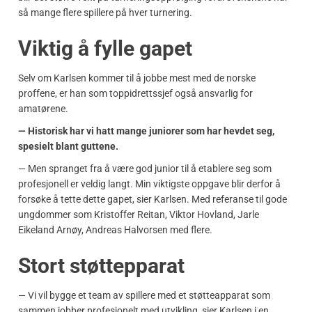
så mange flere spillere på hver turnering.
Viktig å fylle gapet
Selv om Karlsen kommer til å jobbe mest med de norske
proffene, er han som toppidrettssjef også ansvarlig for
amatørene.
— Historisk har vi hatt mange juniorer som har hevdet seg,
spesielt blant guttene.
— Men spranget fra å være god junior til å etablere seg som
profesjonell er veldig langt. Min viktigste oppgave blir derfor å
forsøke å tette dette gapet, sier Karlsen. Med referanse til gode
ungdommer som Kristoffer Reitan, Viktor Hovland, Jarle
Eikeland Arnøy, Andreas Halvorsen med flere.
Stort støttepparat
— Vi vil bygge et team av spillere med et støtteapparat som
sammen jobber profesjonelt med utvikling, sier Karlsen i en