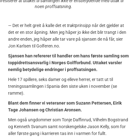
resiserer at uttaket til samlingen ikke er ensbetydende med uttak til
noen proffsatsning.
— Det er helt greit å kalle det et
traktprinsipp
når det gjelder at
det er en stor åpning. Men jeg håper jo ikke det blir trangt i den
andre enden, jeg håper alle tar vare på sjansen de nå får, sier
Jon Karlsen til Golferen.no.
Sjansen han refererer til handler om hans første samling som
toppidrettsansvarlig i Norges Golfforbund. Uttaket varsler
nemlig betydelige endringer i proffsatsingen.
Hele 17 spillere, seks damer og elleve herrer, er tatt ut til
treningssamlingen i Spania den siste uken i november (se
ramme).
Blant dem finner vi veteraner som Suzann Pettersen, Eirik
Tage Johansen og Christian Aronsen.
Men også ungdommer som Tonje Daffinrud, Vilhelm Bogstrand
og Kenneth Svanum samt norskengelske Jason Kelly, som for
aller første gang i karrieren tas inn i varmen for fullt.