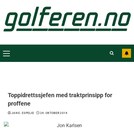
Toppidrettssjefen med traktprinsipp for
proffene
JAN E. ESPELID
24. OKTOBER 2014