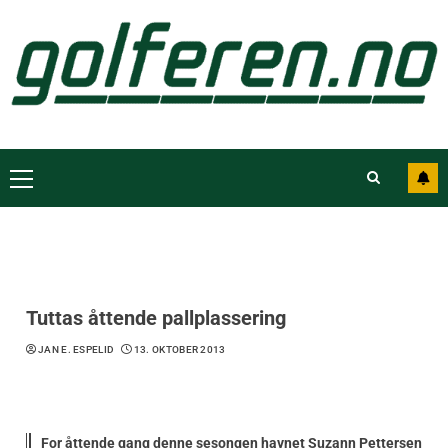
Tuttas åttende pallplassering
JAN E. ESPELID
13. OKTOBER 2013
For åttende gang denne sesongen havnet Suzann Pettersen