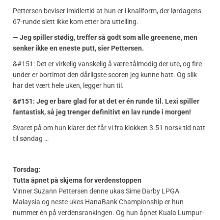
Pettersen beviser imidlertid at hun er i knallform, der lørdagens
67-runde slett ikke kom etter bra uttelling.
— Jeg spiller stødig, treffer så godt som alle greenene, men
senker ikke en eneste putt, sier Pettersen.
&#151: Det er virkelig vanskelig å være tålmodig der ute, og fire
under er bortimot den dårligste scoren jeg kunne hatt. Og slik
har det vært hele uken, legger hun til.
&#151: Jeg er bare glad for at det er én runde til. Lexi spiller
fantastisk, så jeg trenger definitivt en lav runde i morgen!
Svaret på om hun klarer det får vi fra klokken 3.51 norsk tid natt
til søndag …
Torsdag:
Tutta åpnet på skjema for verdenstoppen
Vinner Suzann Pettersen denne ukas Sime Darby LPGA
Malaysia og neste ukes HanaBank Championship er hun
nummer én på verdensrankingen. Og hun åpnet Kuala Lumpur-