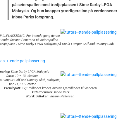
på seierspallen med tredjeplassen i Sime Darby LPGA
Malaysia. Og hun knappet ytterligere inn på verdensener
Inbee Parks forsprang.
ALLPLASSERING: For åttende gang denne
 endte Suzann Pettersen på seierspallen
tredjeplass i Sime Darby LPGA Malaysia på Kuala Lumpur Golf and Country Club.
nering:
Sime Darby LPGA Malaysia
Dato:
10 – 13. oktober
a Lumpur Golf and Country Club, Malaysia,
par 71, 5711 meter
Premiepott:
12,1 millioner kroner, hvorav 1,8 millioner til vinneren
Tittelforsvarer:
Inbee Park
Norsk deltaker:
Suzann Pettersen