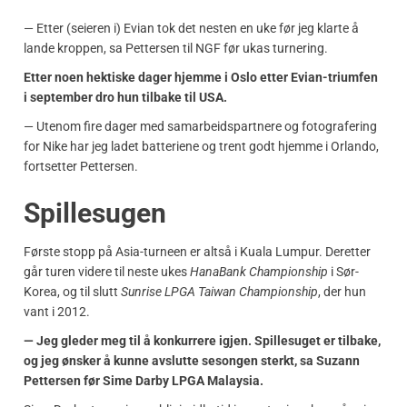
— Etter (seieren i) Evian tok det nesten en uke før jeg klarte å
lande kroppen, sa Pettersen til NGF før ukas turnering.
Etter noen hektiske dager hjemme i Oslo etter Evian-triumfen
i september dro hun tilbake til USA.
— Utenom fire dager med samarbeidspartnere og fotografering
for Nike har jeg ladet batteriene og trent godt hjemme i Orlando,
fortsetter Pettersen.
Spillesugen
Første stopp på Asia-turneen er altså i Kuala Lumpur. Deretter
går turen videre til neste ukes
HanaBank Championship
i Sør-
Korea, og til slutt
Sunrise LPGA Taiwan Championship
, der hun
vant i 2012.
— Jeg gleder meg til å konkurrere igjen. Spillesuget er tilbake,
og jeg ønsker å kunne avslutte sesongen sterkt, sa Suzann
Pettersen før Sime Darby LPGA Malaysia.