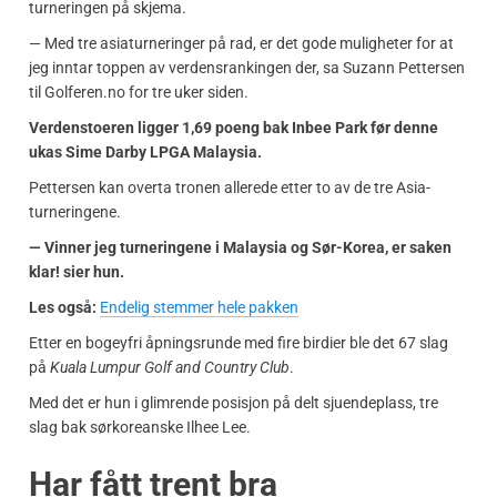
turneringen på skjema.
— Med tre asiaturneringer på rad, er det gode muligheter for at
jeg inntar toppen av verdensrankingen der, sa Suzann Pettersen
til Golferen.no for tre uker siden.
Verdenstoeren ligger 1,69 poeng bak Inbee Park før denne
ukas Sime Darby LPGA Malaysia.
Pettersen kan overta tronen allerede etter to av de tre Asia-
turneringene.
— Vinner jeg turneringene i Malaysia og Sør-Korea, er saken
klar! sier hun.
Les også:
Endelig stemmer hele pakken
Etter en bogeyfri åpningsrunde med fire birdier ble det 67 slag
på
Kuala Lumpur Golf and Country Club
.
Med det er hun i glimrende posisjon på delt sjuendeplass, tre
slag bak sørkoreanske Ilhee Lee.
Har fått trent bra