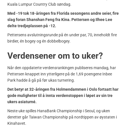
Kuala Lumpur Country Club søndag.
Med -19 tok 18-åringen fra Florida sesongens andre seier, fire
slag foran Shanshan Feng fra Kina. Pettersen og Ilhee Lee
delte tredjeplassen på -12.
Pettersens avslutningsrunde på én under par, 70, inneholdt fire
birdier, én bogey og én dobbelbogey.
Verdensener om to uker?
Når den oppdaterte verdensrankingen publiseres mandag, har
Pettersen knappet inn ytterligere på de 1,69 poengene Inbee
Park hadde å gå på før ukas turnering.
Det betyr at 32-åringen fra Holmendammen i Oslo fortsatt har
gode muligheter til å innta verdenstoppen i løpet av sin tre
ukers asiaturné.
Neste uke spilles HanaBank Championship i Seoul, og uken
deretter går Taiwan Championship på nordtippen av øystaten i
Kinahavet.