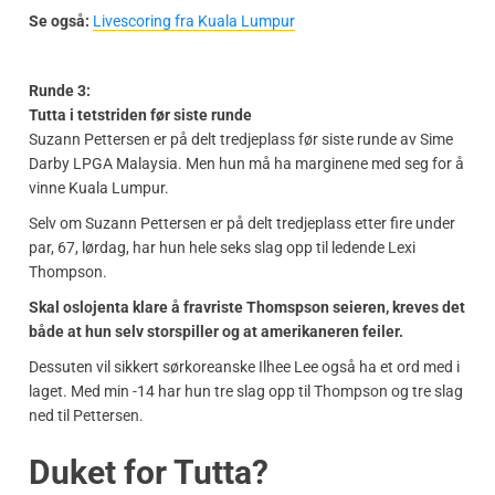
Se også:
Livescoring fra Kuala Lumpur
Runde 3:
Tutta i tetstriden før siste runde
Suzann Pettersen er på delt tredjeplass før siste runde av Sime
Darby LPGA Malaysia. Men hun må ha marginene med seg for å
vinne Kuala Lumpur.
Selv om Suzann Pettersen er på delt tredjeplass etter fire under
par, 67, lørdag, har hun hele seks slag opp til ledende Lexi
Thompson.
Skal oslojenta klare å fravriste Thomspson seieren, kreves det
både at hun selv storspiller og at amerikaneren feiler.
Dessuten vil sikkert sørkoreanske Ilhee Lee også ha et ord med i
laget. Med min -14 har hun tre slag opp til Thompson og tre slag
ned til Pettersen.
Duket for Tutta?