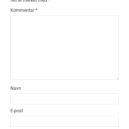
felt er merket med
*
Kommentar
*
Navn
E-post