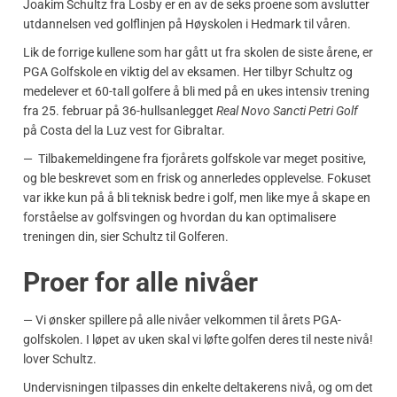
Joakim Schultz fra Losby er en av de seks proene som avslutter
utdannelsen ved golflinjen på Høyskolen i Hedmark til våren.
Lik de forrige kullene som har gått ut fra skolen de siste årene, er
PGA Golfskole en viktig del av eksamen. Her tilbyr Schultz og
medelever et 60-tall golfere å bli med på en ukes intensiv trening
fra 25. februar på 36-hullsanlegget
Real Novo Sancti Petri Golf
på Costa del la Luz vest for Gibraltar.
— Tilbakemeldingene fra fjorårets golfskole var meget positive,
og ble beskrevet som en frisk og annerledes opplevelse. Fokuset
var ikke kun på å bli teknisk bedre i golf, men like mye å skape en
forståelse av golfsvingen og hvordan du kan optimalisere
treningen din, sier Schultz til Golferen.
Proer for alle nivåer
— Vi ønsker spillere på alle nivåer velkommen til årets PGA-
golfskolen. I løpet av uken skal vi løfte golfen deres til neste nivå!
lover Schultz.
Undervisningen tilpasses din enkelte deltakerens nivå, og om det