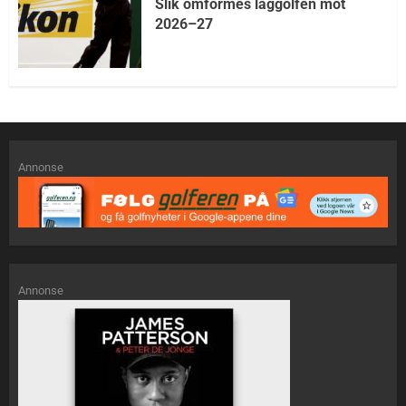
Slik omformes laggolfen mot
2026–27
Annonse
Annonse