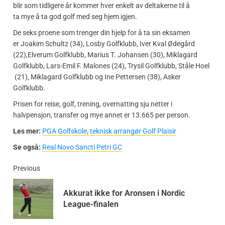
blir som tidligere år kommer hver enkelt av deltakerne til å
ta mye å ta god golf med seg hjem igjen.
De seks proene som trenger din hjelp for å ta sin eksamen
er Joakim Schultz (34), Losby Golfklubb, Iver Kval Ødegård
(22),Elverum Golfklubb, Marius T. Johansen (30), Miklagard
Golfklubb, Lars-Emil F. Malones (24), Trysil Golfklubb, Ståle Hoel
(21), Miklagard Golfklubb og Ine Pettersen (38), Asker
Golfklubb.
Prisen for reise, golf, trening, overnatting sju netter i
halvpensjon, transfer og mye annet er 13.665 per person.
Les mer:
PGA Golfskole, teknisk arrangør Golf Plaisir
Se også:
Real Novo Sancti Petri GC
Previous
Akkurat ikke for Aronsen i Nordic
League-finalen