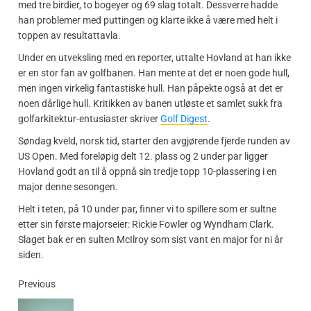
med tre birdier, to bogeyer og 69 slag totalt. Dessverre hadde
han problemer med puttingen og klarte ikke å være med helt i
toppen av resultattavla.
Under en utveksling med en reporter, uttalte Hovland at han ikke
er en stor fan av golfbanen. Han mente at det er noen gode hull,
men ingen virkelig fantastiske hull. Han påpekte også at det er
noen dårlige hull. Kritikken av banen utløste et samlet sukk fra
golfarkitektur-entusiaster skriver
Golf Digest
.
Søndag kveld, norsk tid, starter den avgjørende fjerde runden av
US Open. Med foreløpig delt 12. plass og 2 under par ligger
Hovland godt an til å oppnå sin tredje topp 10-plassering i en
major denne sesongen.
Helt i teten, på 10 under par, finner vi to spillere som er sultne
etter sin første majorseier: Rickie Fowler og Wyndham Clark.
Slaget bak er en sulten McIlroy som sist vant en major for ni år
siden.
Previous