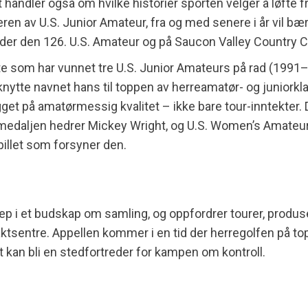
et handler også om hvilke historier sporten velger å løfte
ren av U.S. Junior Amateur, fra og med senere i år vil bær
der den 126. U.S. Amateur og på Saucon Valley Country C
 som har vunnet tre U.S. Junior Amateurs på rad (1991–9
knytte navnet hans til toppen av herreamatør- og juniorkla
gget på amatørmessig kvalitet – ikke bare tour-inntekter.
edaljen hedrer Mickey Wright, og U.S. Women’s Amateur‑
llet som forsyner den.
 i et budskap om samling, og oppfordrer tourer, produse
ktsentre. Appellen kommer i en tid der herregolfen på top
t kan bli en stedfortreder for kampen om kontroll.