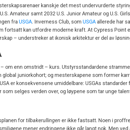
sterskapsarenaer kanskje det mest undervurderte styrin
 U.S. Amateur samt 2032 U.S. Junior Amateur og U.S. Girls
ingen fra
USGA
. Inverness Club, som
USGA
allerede har sa
om fortsatt kan utfordre moderne kraft. At Cypress Point
skap – understreker at ikonisk arkitektur er del av løsnin
A
g – om enn omstridt – kurs. Utstyrsstandardene strammes
global juniorkohort; og mesterskapene som former karrier
nfor USA er konsekvensene umiddelbare: USGAs standarder 
ler som selges verden over, og løypene som tar unge talent
dsplanen for
tilbakerullingen
er ikke fastsatt. Noen i proff
tsmiljøene mener endringene ikke går langt nok. Men ved