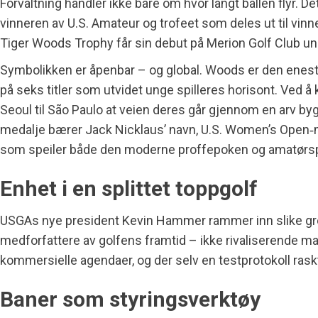
Forvaltning handler ikke bare om hvor langt ballen flyr. D
vinneren av U.S. Amateur og trofeet som deles ut til vinne
Tiger Woods Trophy får sin debut på Merion Golf Club un
Symbolikken er åpenbar – og global. Woods er den eneste
på seks titler som utvidet unge spilleres horisont. Ved å 
Seoul til São Paulo at veien deres går gjennom en arv by
medalje bærer Jack Nicklaus’ navn, U.S. Women’s Open‑m
som speiler både den moderne proffepoken og amatørspi
Enhet i en splittet toppgolf
USGAs nye president Kevin Hammer rammer inn slike grep
medforfattere av golfens framtid – ikke rivaliserende ma
kommersielle agendaer, og der selv en testprotokoll rask
Baner som styringsverktøy