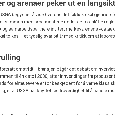
 og arenaer peker ut en langsikt
2026 USGA begynner å vise hvordan det faktisk skal gjenno
ler sammen med produsentene under de foreslåtte reglen
 og samarbeidspartnere invitert merkevarenens «dataeksp
al tolkes – et tydelig svar på år med kritikk om at labor
ulling
ortsatt omstridt. I bransjen pågår det debatt om hvorvidt
ammen til én dato i 2030, etter innvendinger fra produsen
rds for eliteutøvere er for beskjedent for å verne klass
g, er at USGA har knyttet sin troverdighet til å handle ras