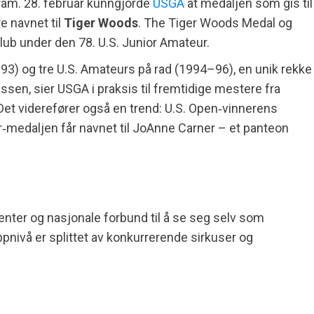
 fram. 28. februar kunngjorde
USGA
at medaljen som gis til
e navnet til
Tiger Woods
. The Tiger Woods Medal og
lub under den 78. U.S. Junior Amateur.
3) og tre U.S. Amateurs på rad (1994–96), en unik rekke
ssen, sier USGA i praksis til fremtidige mestere fra
 Det viderefører også en trend: U.S. Open‑vinnerens
medaljen får navnet til JoAnne Carner – et panteon
nter og nasjonale forbund til å se seg selv som
pnivå er splittet av konkurrerende sirkuser og