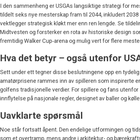
I den sammenheng er USGAs langsiktige strategi for me
tildelt seks nye mesterskap fram til 2044, inkludert 2038
vektlegger strategisk kløkt mer enn ren lengde. Se tildel
Midtvesten og forsterker en rota av historiske design s
fremtidig Walker Cup‑arena og mulig vert for flere mester
Hva det betyr – også utenfor US
Sett under ett tegner disse beslutningene opp en tydeli
amatørprisene rammes inn av spilleren som inspirerte en 
golfens tradisjonelle verdier. For spillere og fans ute
innflytelse på nasjonale regler, designet av baller og køl
Uavklarte spørsmål
Noe står fortsatt åpent. Den endelige utformingen og ti
som et overtramp, mens andre i arkitektur- og bærekraf