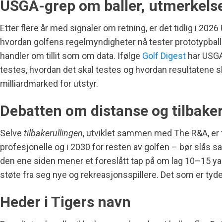
USGA-grep om baller, utmerkelser
Etter flere år med signaler om retning, er det tidlig i 
hvordan golfens regelmyndigheter nå tester prototypbal
handler om tillit som om data. Ifølge
Golf Digest
har USGA
testes, hvordan det skal testes og hvordan resultatene sk
milliardmarked for utstyr.
Debatten om distanse og tilbaker
Selve
tilbakerullingen
, utviklet sammen med The R&A, er f
profesjonelle og i 2030 for resten av golfen – bør slås s
den ene siden mener et foreslått tap på om lag 10–15 ya
støte fra seg nye og rekreasjonsspillere. Det som er tydeli
Heder i Tigers navn