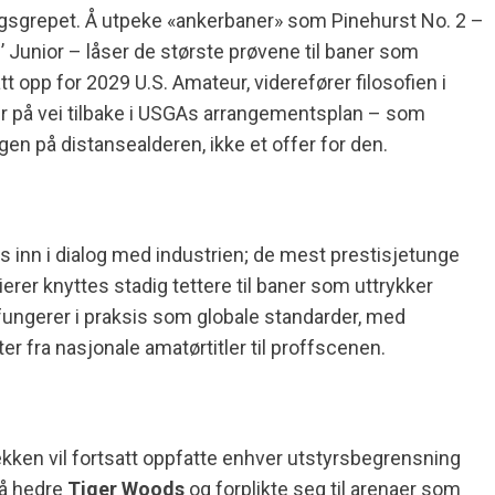
gsgrepet. Å utpeke «ankerbaner» som Pinehurst No. 2 –
’ Junior – låser de største prøvene til baner som
tt opp for 2029 U.S. Amateur, viderefører filosofien i
 er på vei tilbake i USGAs arrangementsplan – som
gen på distansealderen, ikke et offer for den.
 inn i dialog med industrien; de mest prestisjetunge
er knyttes stadig tettere til baner som uttrykker
fungerer i praksis som globale standarder, med
er fra nasjonale amatørtitler til proffscenen.
rekken vil fortsatt oppfatte enhver utstyrsbegrensning
 å hedre
Tiger Woods
og forplikte seg til arenaer som