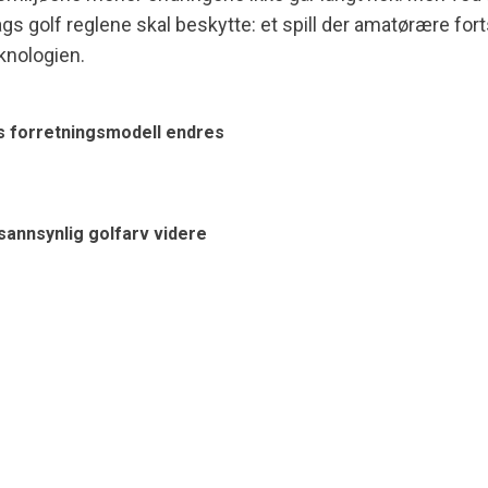
gs golf reglene skal beskytte: et spill der amatørære fort
knologien.
s forretningsmodell endres
sannsynlig golfarv videre