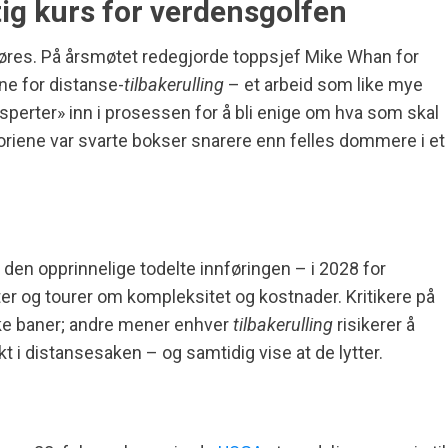
ig kurs for verdensgolfen
mføres. På årsmøtet redegjorde toppsjef Mike Whan for
e for distanse-
tilbakerulling
– et arbeid som like mye
erter» inn i prosessen for å bli enige om hva som skal
atoriene var svarte bokser snarere enn felles dommere i et
 den opprinnelige todelte innføringen – i 2028 for
ter og tourer om kompleksitet og kostnader. Kritikere på
iske baner; andre mener enhver
tilbakerulling
risikerer å
kt i distansesaken – og samtidig vise at de lytter.