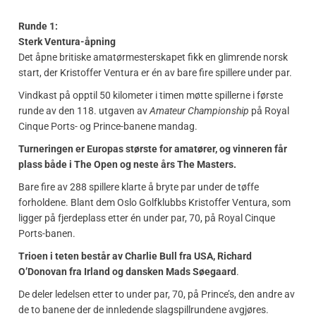
Runde 1:
Sterk Ventura-åpning
Det åpne britiske amatørmesterskapet fikk en glimrende norsk
start, der Kristoffer Ventura er én av bare fire spillere under par.
Vindkast på opptil 50 kilometer i timen møtte spillerne i første
runde av den 118. utgaven av
Amateur Championship
på Royal
Cinque Ports- og Prince-banene mandag.
Turneringen er Europas største for amatører, og vinneren får
plass både i The Open og neste års The Masters.
Bare fire av 288 spillere klarte å bryte par under de tøffe
forholdene. Blant dem Oslo Golfklubbs Kristoffer Ventura, som
ligger på fjerdeplass etter én under par, 70, på Royal Cinque
Ports-banen.
Trioen i teten består av Charlie Bull fra USA, Richard
O’Donovan fra Irland og dansken Mads Søegaard
.
De deler ledelsen etter to under par, 70, på Prince’s, den andre av
de to banene der de innledende slagspillrundene avgjøres.