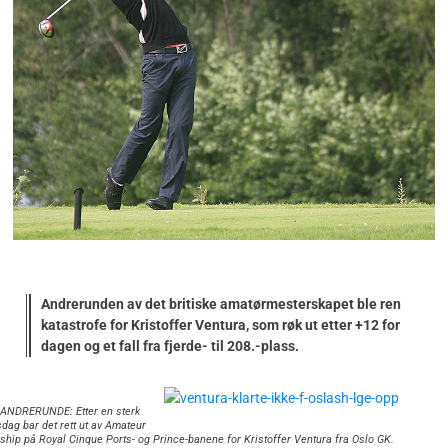
Andrerunden av det britiske amatørmesterskapet ble ren
katastrofe for Kristoffer Ventura, som røk ut etter +12 for
dagen og et fall fra fjerde- til 208.-plass.
ANDRERUNDE: Etter en sterk
dag bar det rett ut av Amateur
hip på Royal Cinque Ports- og Prince-banene for Kristoffer Ventura fra Oslo GK.