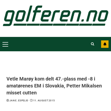
Vetle Marøy kom delt 47.-plass med -8 i
amatørenes EM i Slovakia, Petter Mikalsen
misset cutten
JAN E. ESPELID
11. AUGUST 2015