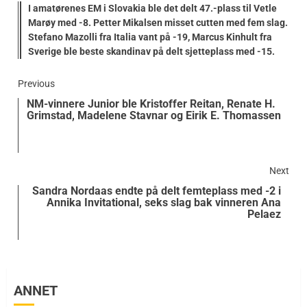
I amatørenes EM i Slovakia ble det delt 47.-plass til Vetle
Marøy med -8. Petter Mikalsen misset cutten med fem slag.
Stefano Mazolli fra Italia vant på -19, Marcus Kinhult fra
Sverige ble beste skandinav på delt sjetteplass med -15.
Previous
NM-vinnere Junior ble Kristoffer Reitan, Renate H.
Grimstad, Madelene Stavnar og Eirik E. Thomassen
Next
Sandra Nordaas endte på delt femteplass med -2 i
Annika Invitational, seks slag bak vinneren Ana
Pelaez
ANNET