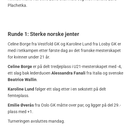
Plachetka.
Runde 1: Sterke norske jenter
Celine Borge fra Vestfold GK og Karoline Lund fra Losby GK er
med i tetkampen etter første dag av det franske mesterskapet
for kvinner under 21 år.
Celine Borge
er på delt tredjeplass i U21-mesterskapet med -4,
ett slag bak lederduoen
Alessandra Fanali
fra Italia og svenske
Beatrice Wallin
.
Karoline Lund
følger ett slag etter i en sekstett på delt
femteplass.
Emilie Øverås
fra Oslo GK måtte over par, og ligger på del 29.-
plass med +1.
Turneringen avsluttes mandag.