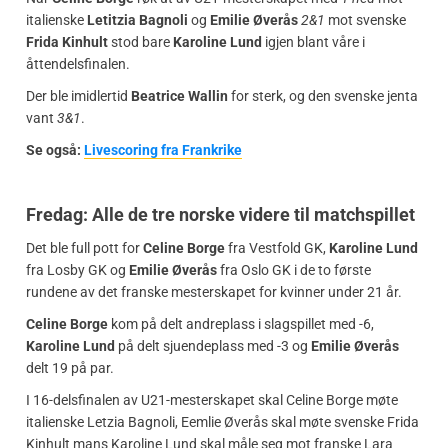
italienske
Letitzia Bagnoli
og
Emilie Øverås
2&1
mot svenske
Frida Kinhult
stod bare
Karoline Lund
igjen blant våre i
åttendelsfinalen.
Der ble imidlertid
Beatrice Wallin
for sterk, og den svenske jenta
vant
3&1
.
Se også:
Livescoring fra Frankrike
F
redag: Alle de tre norske videre til matchspillet
Det ble full pott for
Celine Borge
fra Vestfold GK,
Karoline Lund
fra Losby GK og
Emilie Øverås
fra Oslo GK i de to første
rundene av det franske mesterskapet for kvinner under 21 år.
Celine Borge
kom på delt andreplass i slagspillet med -6,
Karoline Lund
på delt sjuendeplass med -3 og
Emilie Øverås
delt 19 på par.
I 16-delsfinalen av U21-mesterskapet skal Celine Borge møte
italienske Letzia Bagnoli, Eemlie Øverås skal møte svenske Frida
Kinhult mans Karoline Lund skal måle seg mot franske Lara