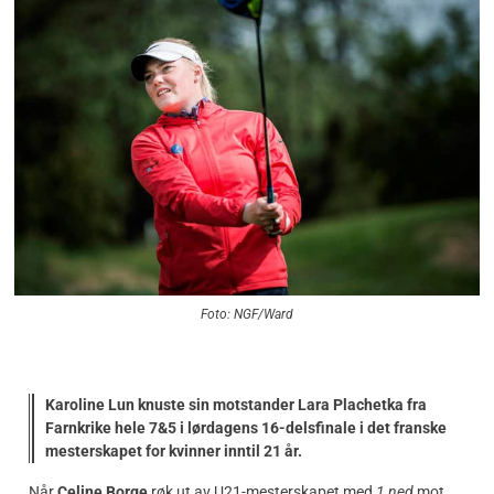
Foto: NGF/Ward
Karoline Lun knuste sin motstander Lara Plachetka fra
Farnkrike hele 7&5 i lørdagens 16-delsfinale i det franske
mesterskapet for kvinner inntil 21 år.
Når
Celine Borge
røk ut av U21-mesterskapet med
1 ned
mot