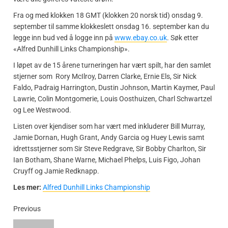
Fra og med klokken 18 GMT (klokken 20 norsk tid) onsdag 9.
september til samme klokkeslett onsdag 16. september kan du
legge inn bud ved å logge inn på
www.ebay.co.uk
. Søk etter
«Alfred Dunhill Links Championship».
I løpet av de 15 årene turneringen har vært spilt, har den samlet
stjerner som Rory McIlroy, Darren Clarke, Ernie Els, Sir Nick
Faldo, Padraig Harrington, Dustin Johnson, Martin Kaymer, Paul
Lawrie, Colin Montgomerie, Louis Oosthuizen, Charl Schwartzel
og Lee Westwood.
Listen over kjendiser som har vært med inkluderer Bill Murray,
Jamie Dornan, Hugh Grant, Andy Garcia og Huey Lewis samt
idrettsstjerner som Sir Steve Redgrave, Sir Bobby Charlton, Sir
Ian Botham, Shane Warne, Michael Phelps, Luis Figo, Johan
Cruyff og Jamie Redknapp.
Les mer:
Alfred Dunhill Links Championship
Previous