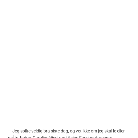
— Jeg spilte veldig bra siste dag, og vet ikke om jeg skal le eller
gråte, betror Caroline Westrup til sine Facebook-venner.