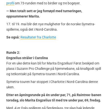
profil
om 73-runden med to birdier og tre bogeyer.
— Men totalt sett er jeg fornøyd med turneringen,
oppsummerer Marita.
17. til 19. mai blir det nye muligheter for de norske Symetra-
spillerne, også det i Nord-Carolina.
Se også:
Resultater fra Charlotte
Runde 2:
Engzelius stråler i Carolina
For en uke dette kan bli for Marita Engzelius! Først beskjed om
plass i Suzann Pro Challenge på hjemmebane, så knallgodt spill
og tetkontakt på Symetra-touren i Nord-Carolina.
Symetra-touren har stoppet i Charlotte i Nord-Carolina denne
uken.
Etter en åpningsrunde på én under par, 71, på Raintree-banen
torsdag, slo Marita Engzelius til med tre under par, 69, fredag.
Med -4 er Oslo-spilleren på fjerdeplass, tre slag bak ledende