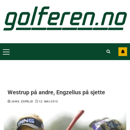
Westrup på andre, Engzelius på sjette
JAN E. ESPELID
12. MAI 2013