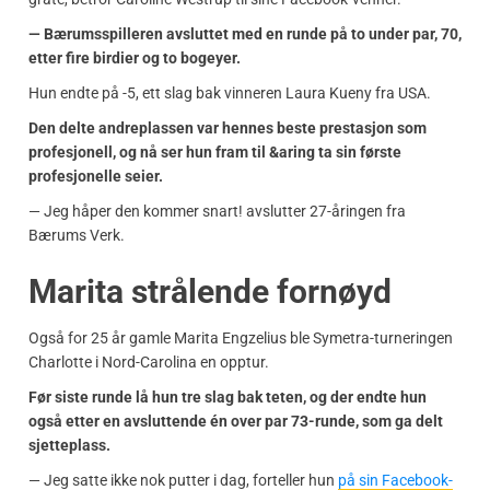
— Bærumsspilleren avsluttet med en runde på to under par, 70,
etter fire birdier og to bogeyer.
Hun endte på -5, ett slag bak vinneren Laura Kueny fra USA.
Den delte andreplassen var hennes beste prestasjon som
profesjonell, og nå ser hun fram til &aring ta sin første
profesjonelle seier.
— Jeg håper den kommer snart! avslutter 27-åringen fra
Bærums Verk.
Marita strålende fornøyd
Også for 25 år gamle Marita Engzelius ble Symetra-turneringen
Charlotte i Nord-Carolina en opptur.
Før siste runde lå hun tre slag bak teten, og der endte hun
også etter en avsluttende én over par 73-runde, som ga delt
sjetteplass.
— Jeg satte ikke nok putter i dag, forteller hun
på sin Facebook-