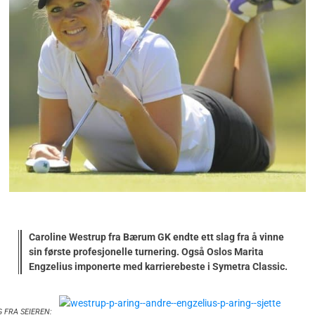
Caroline Westrup fra Bærum GK endte ett slag fra å vinne
sin første profesjonelle turnering. Også Oslos Marita
Engzelius imponerte med karrierebeste i Symetra Classic.
G FRA SEIEREN: