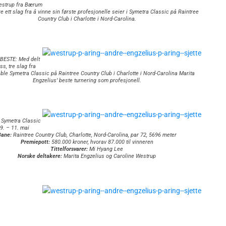
estrup fra Bærum
e ett slag fra å vinne sin første profesjonelle seier i Symetra Classic på Raintree
Country Club i Charlotte i Nord-Carolina.
BESTE: Med delt
ss, tre slag fra
 ble Symetra Classic på Raintree Country Club i Charlotte i Nord-Carolina Marita
Engzelius’ beste turnering som profesjonell.
Symetra Classic
9. – 11. mai
Bane:
Raintree Country Club, Charlotte, Nord-Carolina, par 72, 5696 meter
Premiepott:
580.000 kroner, hvorav 87.000 til vinneren
Tittelforsvarer:
Mi Hyang Lee
Norske deltakere:
Marita Engzelius og Caroline Westrup