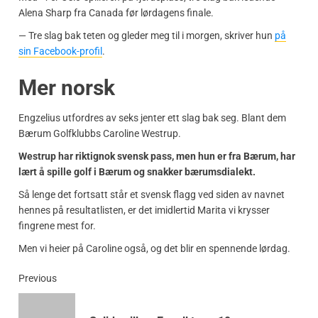
Alena Sharp fra Canada før lørdagens finale.
— Tre slag bak teten og gleder meg til i morgen, skriver hun
på
sin Facebook-profil
.
Mer norsk
Engzelius utfordres av seks jenter ett slag bak seg. Blant dem
Bærum Golfklubbs Caroline Westrup.
Westrup har riktignok svensk pass, men hun er fra Bærum, har
lært å spille golf i Bærum og snakker bærumsdialekt.
Så lenge det fortsatt står et svensk flagg ved siden av navnet
hennes på resultatlisten, er det imidlertid Marita vi krysser
fingrene mest for.
Men vi heier på Caroline også, og det blir en spennende lørdag.
Previous