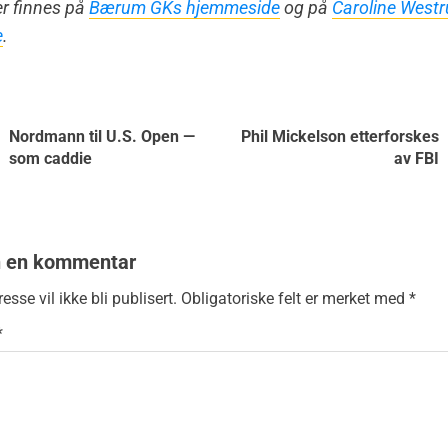
r finnes på
Bærum GKs hjemmeside
og på
Caroline West
e
.
Nordmann til U.S. Open —
Phil Mickelson etterforskes
som caddie
av FBI
n en kommentar
esse vil ikke bli publisert.
Obligatoriske felt er merket med
*
*