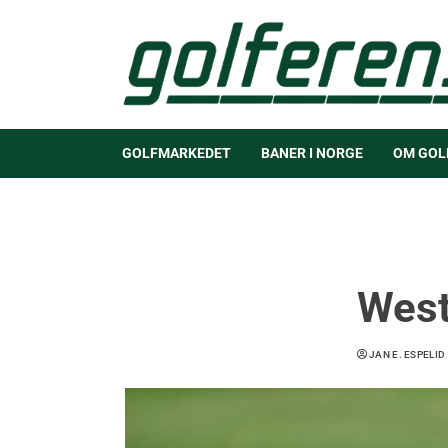
GOLFMARKEDET
BANER I NORGE
OM GOL
West
JAN E. ESPELID