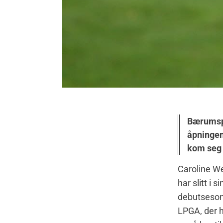
Bærumspil
åpningen
kom seg 
Caroline W
har slitt i si
debutseso
LPGA, der 