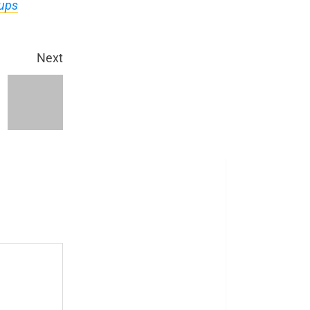
rups
Next