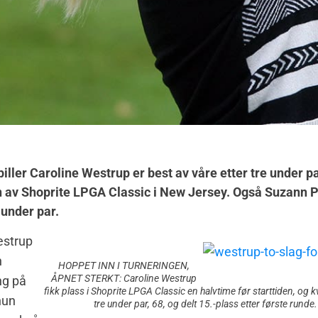
ler Caroline Westrup er best av våre etter tre under par
 av Shoprite LPGA Classic i New Jersey. Også Suzann 
under par.
estrup
n
HOPPET INN I TURNERINGEN,
ÅPNET STERKT: Caroline Westrup
ng på
fikk plass i Shoprite LPGA Classic en halvtime før starttiden, og k
hun
tre under par, 68, og delt 15.-plass etter første runde.