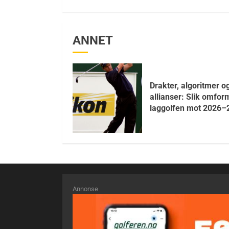
ANNET
Drakter, algoritmer o
allianser: Slik omfor
laggolfen mot 2026–
Annonse