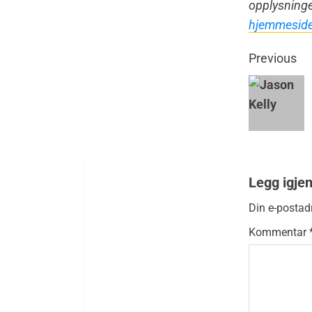
opplysninge
hjemmesid
Previous
Legg igje
Din e-postadr
Kommentar