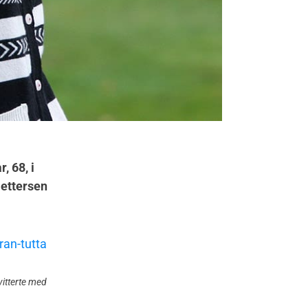
, 68, i
Pettersen
vitterte med