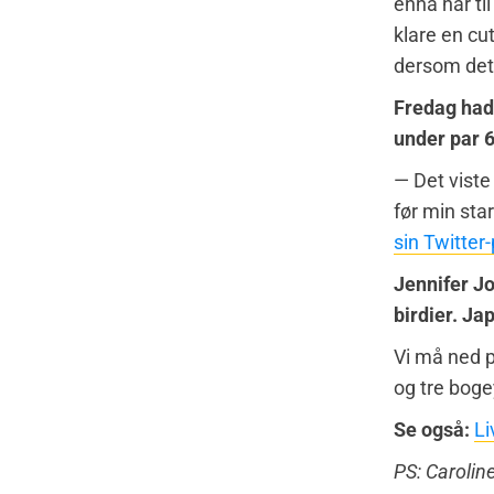
ennå har ti
klare en cu
dersom det 
Fredag hadd
under par 6
— Det viste
før min star
sin Twitter-
Jennifer Jo
birdier. Ja
Vi må ned p
og tre boge
Se også:
Li
PS: Caroline