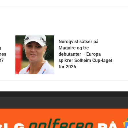
Nordqvist satser på
g
Maguire og tre
mes
debutanter – Europa
27
spikrer Solheim Cup-laget
for 2026