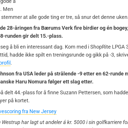
l gode å
t. Men
stemmer at alle gode ting er tre, så snur det denne uken
e 28-åringen fra Bærums Verk fire birdier og én bogey,
8-runden gir delt 15.-plass.
 seg å bli en interessant dag. Kom med i ShopRite LPGA 
ttid, hadde ikke spilt en treningsrunde og gikk på -3, skri
profil
.
hnson fra USA leder på strålende -9 etter en 62-runde m
panske Haru Nomura følger ett slag etter.
å delt 44.-plass for å finne Suzann Pettersen, som hadde f
yer på kortet.
vescoring fra New Jersey
 Westrup har lagt ut andeler á kr. 5000 i sin golfkarriere fo