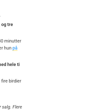
.
 og tre
30 minutter
ver hun
på
ed hele ti
ire birdier
r salg. Flere