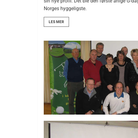
sin nye profil. Det ble den første årlige G-
Norges hyggeligste.
LES MER