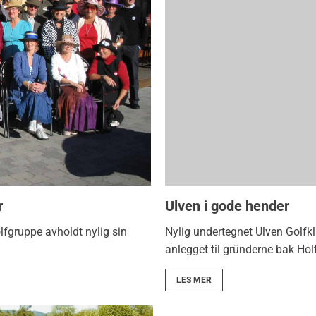
r
Ulven i gode hender
fgruppe avholdt nylig sin
Nylig undertegnet Ulven Golfklu
anlegget til gründerne bak Ho
LES MER