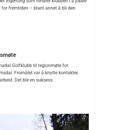
r det ingenting som hindrer klubben i å jobbe
for fremtiden – blant annet å bli den
onsmøte
rnadal Golfklubb til regionmøte for
sdal. Fromålet var å knytte kontakter,
arbeid. Det ble en suksess.