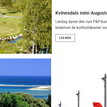
Kvinesdals mini-August
Lørdag åpner den nye P&P-banen
beskriver de korthullsbanen s
LES MER