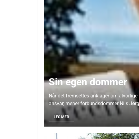
Sin egen dommer
Når det fremsettes anklager om alvorlige 
ansvar, mener forbundsdommer Nils Jør
LES MER