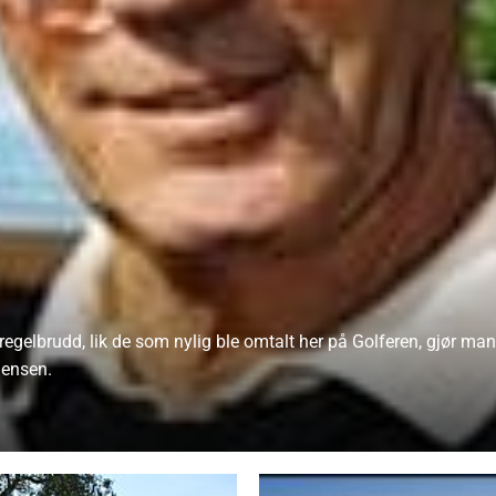
regelbrudd, lik de som nylig ble omtalt her på Golferen, gjør ma
gensen.