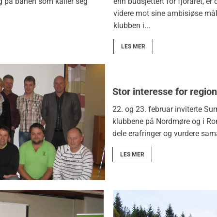
dag på banen som kaller seg
enn budsjettert for fjoråret, e
videre mot sine ambisiøse mål 
klubben i...
LES MER
Stor interesse for regi
22. og 23. februar inviterte Su
klubbene på Nordmøre og i Rom
dele erafringer og vurdere sam
LES MER