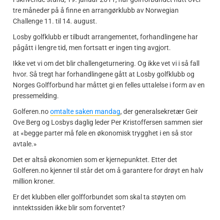
tre måneder på å finne en arrangørklubb av Norwegian
Challenge 11. til 14. august.
Losby golfklubb er tilbudt arrangementet, forhandlingene har
pågått i lengre tid, men fortsatt er ingen ting avgjort.
Ikke vet vi om det blir challengeturnering. Og ikke vet vi i så fall
hvor. Så tregt har forhandlingene gått at Losby golfklubb og
Norges Golfforbund har måttet gi en felles uttalelse i form av en
pressemelding.
Golferen.no
omtalte saken mandag
, der generalsekretær Geir
Ove Berg og Losbys daglig leder Per Kristoffersen sammen sier
at «begge parter må føle en økonomisk trygghet i en så stor
avtale.»
Det er altså økonomien som er kjernepunktet. Etter det
Golferen.no kjenner til står det om å garantere for drøyt en halv
million kroner.
Er det klubben eller golfforbundet som skal ta støyten om
inntektssiden ikke blir som forventet?