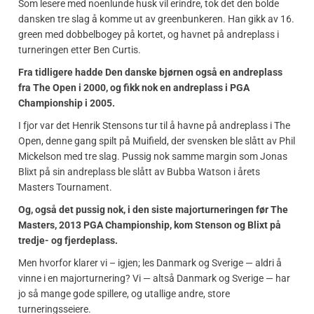
Som lesere med noenlunde husk vil erindre, tok det den bolde
dansken tre slag å komme ut av greenbunkeren. Han gikk av 16.
green med dobbelbogey på kortet, og havnet på andreplass i
turneringen etter Ben Curtis.
Fra tidligere hadde Den danske bjørnen også en andreplass
fra The Open i 2000, og fikk nok en andreplass i PGA
Championship i 2005.
I fjor var det Henrik Stensons tur til å havne på andreplass i The
Open, denne gang spilt på Muifield, der svensken ble slått av Phil
Mickelson med tre slag. Pussig nok samme margin som Jonas
Blixt på sin andreplass ble slått av Bubba Watson i årets
Masters Tournament.
Og, også det pussig nok, i den siste majorturneringen før The
Masters, 2013 PGA Championship, kom Stenson og Blixt på
tredje- og fjerdeplass.
Men hvorfor klarer vi – igjen; les Danmark og Sverige — aldri å
vinne i en majorturnering? Vi — altså Danmark og Sverige — har
jo så mange gode spillere, og utallige andre, store
turneringsseiere.