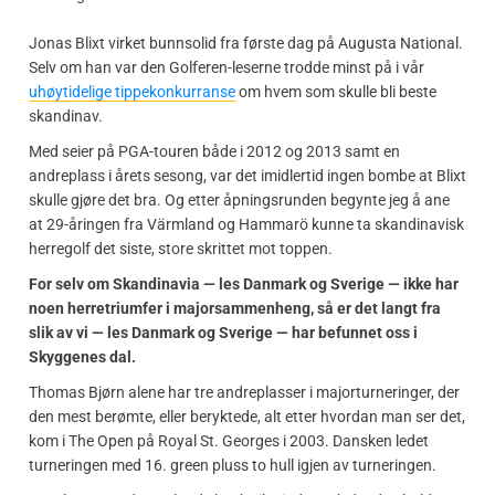
Jonas Blixt virket bunnsolid fra første dag på Augusta National.
Selv om han var den Golferen-leserne trodde minst på i vår
uhøytidelige tippekonkurranse
om hvem som skulle bli beste
skandinav.
Med seier på PGA-touren både i 2012 og 2013 samt en
andreplass i årets sesong, var det imidlertid ingen bombe at Blixt
skulle gjøre det bra. Og etter åpningsrunden begynte jeg å ane
at 29-åringen fra Värmland og Hammarö kunne ta skandinavisk
herregolf det siste, store skrittet mot toppen.
For selv om Skandinavia — les Danmark og Sverige — ikke har
noen herretriumfer i majorsammenheng, så er det langt fra
slik av vi — les Danmark og Sverige — har befunnet oss i
Skyggenes dal.
Thomas Bjørn alene har tre andreplasser i majorturneringer, der
den mest berømte, eller beryktede, alt etter hvordan man ser det,
kom i The Open på Royal St. Georges i 2003. Dansken ledet
turneringen med 16. green pluss to hull igjen av turneringen.