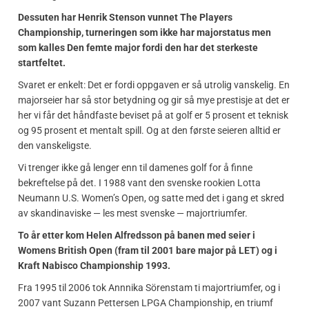
Dessuten har Henrik Stenson vunnet The Players
Championship, turneringen som ikke har majorstatus men
som kalles Den femte major fordi den har det sterkeste
startfeltet.
Svaret er enkelt: Det er fordi oppgaven er så utrolig vanskelig. En
majorseier har så stor betydning og gir så mye prestisje at det er
her vi får det håndfaste beviset på at golf er 5 prosent et teknisk
og 95 prosent et mentalt spill. Og at den første seieren alltid er
den vanskeligste.
Vi trenger ikke gå lenger enn til damenes golf for å finne
bekreftelse på det. I 1988 vant den svenske rookien Lotta
Neumann U.S. Women’s Open, og satte med det i gang et skred
av skandinaviske — les mest svenske — majortriumfer.
To år etter kom Helen Alfredsson på banen med seier i
Womens British Open (fram til 2001 bare major på LET) og i
Kraft Nabisco Championship 1993.
Fra 1995 til 2006 tok Annnika Sörenstam ti majortriumfer, og i
2007 vant Suzann Pettersen LPGA Championship, en triumf