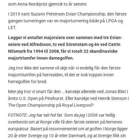
som Anna Nordqvist gjentok to år senere.
I 2013 vant Suzann Pettersen Evian Championship, den første
gangen turneringen var en majorturnering både på LPGA og
LET.
Legger vi antallet majorsiere over sammen med tre Evian-
seiere ved Alfredsson, to ved Sörenstam og én ved Catrin
Nilsmark fra 1994 til 2008, får vi totalt 22 skandinaviske
majortriumfer innen damegolfen.
Jeg tror ikke det samme vil skje når vi endelig får den første
majortriumfen på herresiden, til det er nok toppen innen
herregolfen for bred.
Men jeg tror vi snart får den … kanskje allerede ved Jonas Blixt i
årets U.S. Open på Pinehurst. Eller kanskje ved Henrik Stenson i
The Open Championship på Royal Liverpool?
FOTNOTE: Jeg har tatt feil før. Som da jeg i 2006 var hellig
overbevist om at Norge ville få den første seieren på herrenes
europatour. Basert på resonnementet om at golfen i Norge ligger
20 år etter Sverige og 10 år etter Danmark, og at Sverige fikk sin