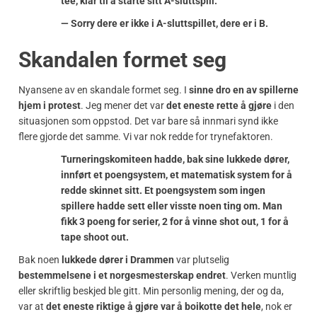
tee, klar til å starte sitt A-sluttspill:
— Sorry dere er ikke i A-sluttspillet, dere er i B.
Skandalen formet seg
Nyansene av en skandale formet seg. I
sinne dro en av spillerne
hjem i protest
. Jeg mener det var
det eneste rette å gjøre
i den
situasjonen som oppstod. Det var bare så innmari synd ikke
flere gjorde det samme. Vi var nok redde for trynefaktoren.
Turneringskomiteen hadde, bak sine lukkede dører,
innført et poengsystem, et matematisk system for å
redde skinnet sitt. Et poengsystem som ingen
spillere hadde sett eller visste noen ting om. Man
fikk 3 poeng for serier, 2 for å vinne shot out, 1 for å
tape shoot out.
Bak noen
lukkede dører i Drammen
var plutselig
bestemmelsene i et norgesmesterskap endret
. Verken muntlig
eller skriftlig beskjed ble gitt. Min personlig mening, der og da,
var at
det eneste riktige å gjøre var å boikotte det hele
, nok er