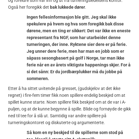
og foreldre som var inn og ut fra turneringsledelsens kontor.
Også her foregikk det
bak lukkede dører
.
Ingen fellesinformasjon ble gitt. Jeg skal ikke
spekulere på hvem og hva som foregikk bak disse
dørene, men en ting er sikkert: Det var ikke en eneste
representant fra NGF, som har utarbeidet denne
turneringen, der inne. Ryktene sier dere er på ferie.
Jeg unner dere ferie, men har man en jobb som er
såpass sesongbasert på golf i Norge, tar man ikke
ferie når en av årets viktigste happenings skjer. For å
si det sånn: Er du jordbærplukker må du jobbe på
sommeren.
Etter å ha sittet uvitende på gresset, (gudskjelov at det ikke
regnet) i fire-fem timer fikk noen spillere endelig beskjed om at
spillet kunne starte. Noen spillere fikk beskjed om at de var i A-
puljen, og at de kunne begynne å spille. Blide og fornøyde de gikk
ned til tee for å slå ut. Samtidig var andre spillere på
turneringskontoret og diskuterte og argumenterte.
Så kom en ny beskjed til de spillerne som stod på