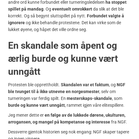
andre ord kunne forbundet eller turneringsledelsen
ha stoppet
spillet på mandag
. Og
eventuelt omrokkert
da slik at det ble
korrekt. Og så begynt sluttspillet på nytt.
Forbundet valgte å
ignorere
og ikke behandle protestene. Det kan virke som de
lukket øyene, og håpet det ville ordne seg.
En skandale som åpent og
ærlig burde og kunne vært
unngått
Protesten ble opprettholdt.
Skandalen var et faktum
, og
NGF
ble tvunget til å ikke utnevne en norgesmester
, selv om
turneringen var ferdig spilt. En
mesterskaps-skandale
, som
burde og kunne vært unngått
, rammet igjen våre elitespillere.
Jeg mener dette er
en følge av de lukkede dørene, ukulturen,
arrogansen, og mangel på kompetanse og interesse
fra NGF.
Dessverre gjentok historien seg nok engang: NGF skaper tapere
og ingen vinnere.