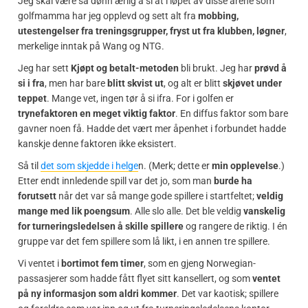
Jeg skal være så dønn ærlig å si at i løpet av disse årene som
golfmamma har jeg opplevd og sett alt fra
mobbing,
utestengelser fra treningsgrupper, fryst ut fra klubben, løgner
,
merkelige inntak på Wang og NTG.
Jeg har sett
Kjøpt og betalt-metoden
bli brukt. Jeg har
prøvd å
si i fra
, men har bare
blitt skvist ut
, og alt er blitt
skjøvet under
teppet
. Mange vet, ingen tør å si ifra. For i golfen er
trynefaktoren en meget viktig faktor
. En diffus faktor som bare
gavner noen få. Hadde det vært mer åpenhet i forbundet hadde
kanskje denne faktoren ikke eksistert.
Så til
det som skjedde i helge
n. (Merk; dette er
min opplevelse
.)
Etter endt innledende spill var det jo, som man
burde ha
forutsett
når det var så mange gode spillere i startfeltet;
veldig
mange med lik poengsum
. Alle slo alle. Det ble veldig
vanskelig
for turneringsledelsen å skille spillere
og rangere de riktig. I én
gruppe var det fem spillere som lå likt, i en annen tre spillere.
Vi ventet i
bortimot fem timer
, som en gjeng Norwegian-
passasjerer som hadde fått flyet sitt kansellert, og som
ventet
på ny informasjon som aldri kommer
. Det var kaotisk; spillere