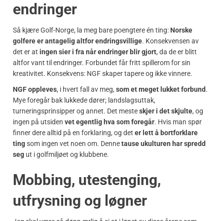
endringer
Så kjære Golf-Norge, la meg bare poengtere én ting:
Norske
golfere er antagelig altfor endringsvillige
. Konsekvensen av
det er at
ingen sier i fra når endringer blir gjort
, da de er blitt
altfor vant til endringer. Forbundet får fritt spillerom for sin
kreativitet. Konsekvens: NGF skaper tapere og ikke vinnere.
NGF oppleves
, i hvert fall av meg,
som et meget lukket forbund
.
Mye foregår bak lukkede dører; landslagsuttak,
turneringsprinsipper og annet. Det meste
skjer i det skjulte
, og
ingen på utsiden
vet egentlig hva som foregår
. Hvis man spør
finner dere alltid på en forklaring, og det
er lett å bortforklare
ting
som ingen vet noen om. Denne
tause ukulturen har spredd
seg
ut i golfmiljøet og klubbene.
Mobbing, utestenging,
utfrysning og løgner