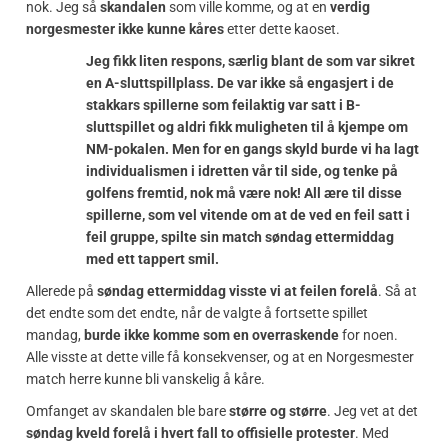
nok. Jeg så
skandalen
som ville komme, og at en
verdig
norgesmester ikke kunne kåres
etter dette kaoset.
Jeg fikk liten respons, særlig blant de som var sikret
en A-sluttspillplass. De var ikke så engasjert i de
stakkars spillerne som feilaktig var satt i B-
sluttspillet og aldri fikk muligheten til å kjempe om
NM-pokalen. Men for en gangs skyld burde vi ha lagt
individualismen i idretten vår til side, og tenke på
golfens fremtid, nok må være nok! All ære til disse
spillerne, som vel vitende om at de ved en feil satt i
feil gruppe, spilte sin match søndag ettermiddag
med ett tappert smil.
Allerede på
søndag ettermiddag visste vi at feilen forelå
. Så at
det endte som det endte, når de valgte å fortsette spillet
mandag,
burde ikke komme som en overraskende
for noen.
Alle visste at dette ville få konsekvenser, og at en Norgesmester
match herre kunne bli vanskelig å kåre.
Omfanget av skandalen ble bare
større og større
. Jeg vet at det
søndag kveld forelå i hvert fall to offisielle protester
. Med