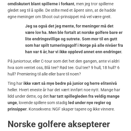
omdiskutert blant spillerne i forkant
, men jeg tror spillerne
gledet seg til å spille. De stilte med et åpent sinn, at de hadde
egne meninger om Shoot out-prinsippet må vel være greit.
Jeg sa også det jeg mente, for meninger må det
være lov ha. Men ble fortalt at norske golfere bare er
lite endringsvillige og sutrete. Som mor til en gutt
som har spilt turneringsgolf i Norge på alle nivåer fra
han var 6 år, har vi ikke opplevd annet enn endringer.
På juniortour, eller C-tour som det het den gangen, ante vi aldri
hva som ventet oss, Blå tee? Rød tee. Gul tee? 9 hull, 18 hull? 6
hull? Premiering til alle eller bare til noen?
Ting har
ikke vært så mye bedre på junior og herre elitenivå
heller. Hvert eneste år har det vært innført noe nytt. Mange har
lidd under dette, og det
har tatt spillegleden fra veldig mange
unge
, lovende spillere som stadig
led under nye regler og
prinsipper
. Konsekvens: NGF skaper tapere og ikke vinnere.
Norske golfere aksepterer