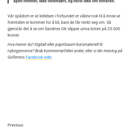
åpen himmel, ikke innendørs, og helst ikke om vinteren.
Vår spådom er at ledelsen i forbundet er våkne nok til å innse at
fremtiden er kommet for å bli, bare de får tenkt seg om. Så
gjenstår det å se om Sandnes GK slipper unna boten på 25.000
kroner.
Hva mener du? Digitalt eller papirbasert kursmateriell til
nybegynnerne? Bruk kommentarfeltet under, eller si din mening på
Golferens
Facebook-side
.
Previous