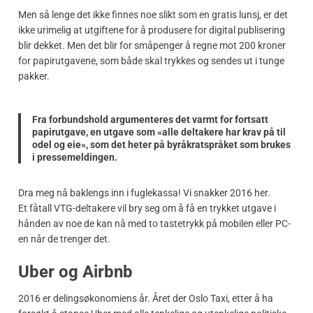
Men så lenge det ikke finnes noe slikt som en gratis lunsj, er det
ikke urimelig at utgiftene for å produsere for digital publisering
blir dekket. Men det blir for småpenger å regne mot 200 kroner
for papirutgavene, som både skal trykkes og sendes ut i tunge
pakker.
Fra forbundshold argumenteres det varmt for fortsatt
papirutgave, en utgave som «alle deltakere har krav på til
odel og eie», som det heter på byråkratspråket som brukes
i pressemeldingen.
Dra meg nå baklengs inn i fuglekassa! Vi snakker 2016 her.
Et fåtall VTG-deltakere vil bry seg om å få en trykket utgave i
hånden av noe de kan nå med to tastetrykk på mobilen eller PC-
en når de trenger det.
Uber og Airbnb
2016 er delingsøkonomiens år. Året der Oslo Taxi, etter å ha