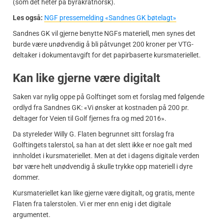
(som det heter på byråkratnorsk).
Les også:
NGF pressemelding «Sandnes GK bøtelagt»
Sandnes GK vil gjerne benytte NGFs materiell, men synes det
burde være unødvendig å bli påtvunget 200 kroner per VTG-
deltaker i dokumentavgift for det papirbaserte kursmateriellet.
Kan like gjerne være digitalt
Saken var nylig oppe på Golftinget som et forslag med følgende
ordlyd fra Sandnes GK: «Vi ønsker at kostnaden på 200 pr.
deltager for Veien til Golf fjernes fra og med 2016».
Da styreleder Willy G. Flaten begrunnet sitt forslag fra
Golftingets talerstol, sa han at det slett ikke er noe galt med
innholdet i kursmateriellet. Men at det i dagens digitale verden
bør være helt unødvendig å skulle trykke opp materiell i dyre
dommer.
Kursmateriellet kan like gjerne være digitalt, og gratis, mente
Flaten fra talerstolen. Vi er mer enn enig i det digitale
argumentet.