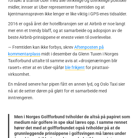
forsøkt å stanse Uber med alle tenkelige og utenkelige politiske
midler, innser at Uber representerer framtiden og at
kjentmannsprøven ikke lenger er like viktig i GPS-enes tidsalder.
2016 er også året der hotellbransjen ser at Airbnb er noe langt
mer enn et trendy blaff, og at samarbeide og adopsjon av de
beste Airbnb-prinsippene er eneste veien til overlevelse.
— Fremtiden kan ikke forbys, skrev
Aftenposten på
kommentarplass
midt i desember da Glenn Tuxen i Norges
Taxiforbund uttalte til samme avis at «drosjenæringen blir
rasert» etter at en Uber-sjåfør
ble frikjent
for pirattaxi-
virksomhet.
En måned senere har pipen fått en annen lyd, og Oslo Taxi sier
nå at de setter døren på gløtt for et samarbeide med
inntrengeren.
Men i Norges Golfforbund tviholder de altså på papiret som
medium når golfere in spe skal læres opp. I samme rennet
hører det med at golfforbundet også tviholder på at de
grunnleggende prinsippene i golfsvingen må læres under