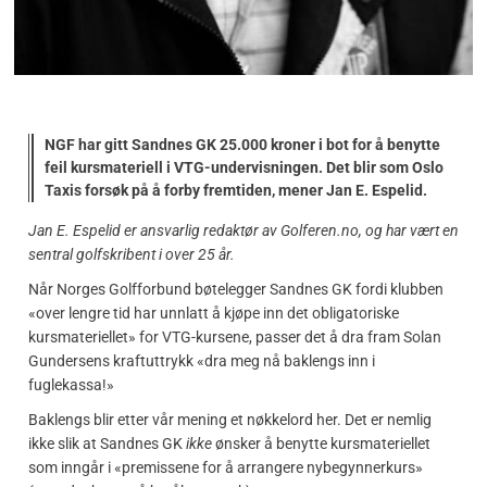
NGF har gitt Sandnes GK 25.000 kroner i bot for å benytte
feil kursmateriell i VTG-undervisningen. Det blir som Oslo
Taxis forsøk på å forby fremtiden, mener Jan E. Espelid.
Jan E. Espelid er ansvarlig redaktør av Golferen.no, og har vært en
sentral golfskribent i over 25 år.
Når Norges Golfforbund bøtelegger Sandnes GK fordi klubben
«over lengre tid har unnlatt å kjøpe inn det obligatoriske
kursmateriellet» for VTG-kursene, passer det å dra fram Solan
Gundersens kraftuttrykk «dra meg nå baklengs inn i
fuglekassa!»
Baklengs blir etter vår mening et nøkkelord her. Det er nemlig
ikke slik at Sandnes GK
ikke
ønsker å benytte kursmateriellet
som inngår i «premissene for å arrangere nybegynnerkurs»