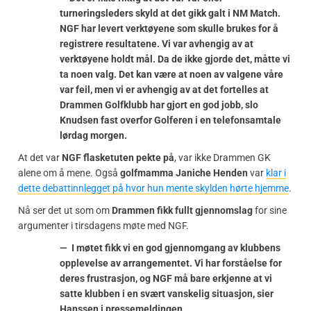
turneringsleders skyld at det gikk galt i NM Match.
NGF har levert verktøyene som skulle brukes for å
registrere resultatene. Vi var avhengig av at
verktøyene holdt mål. Da de ikke gjorde det, måtte vi
ta noen valg. Det kan være at noen av valgene våre
var feil, men vi er avhengig av at det fortelles at
Drammen Golfklubb har gjort en god jobb, slo
Knudsen fast overfor Golferen i en telefonsamtale
lørdag morgen.
At det var
NGF flasketuten pekte på
, var ikke Drammen GK
alene om å mene. Også
golfmamma Janiche Henden
var
klar i
dette debattinnlegget på hvor hun mente skylden hørte hjemme
.
Nå ser det ut som om
Drammen fikk fullt gjennomslag
for sine
argumenter i tirsdagens møte med NGF.
— I møtet fikk vi en god gjennomgang av klubbens
opplevelse av arrangementet. Vi har forståelse for
deres frustrasjon, og NGF må bare erkjenne at vi
satte klubben i en svært vanskelig situasjon, sier
Hanssen i pressemeldingen.