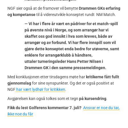
NGF sier også at de framover vil benytte
Drammen GKs erfaring
og kompetanse
til å videreutvikle konseptet rundt NM Match.
— Vi har i flere år vært en pådriver for et match-spill
på øverste nivå i Norge, og som arrangør har vi
skaffet oss god innsikt i hva som kreves, både av
arrangør og av forbund. Vi har flere innspill som vil
gjøre dette konseptet enda bedre for utøverne, samt
enklere for arrangørklubb å håndtere,
uttaler turneringsleder Hans Petter Nilsen i
Drammen GK i den samme pressemeldingen.
Med konklusjonen etter tirsdagens møte har
kritikerne fått fullt
gjennomslag
for sine synspunkter. Og det er også positivt at
NGF
har vært lydhør for kritikken
.
Avgjørelsen kan også tolkes som et tegn
på kursendring
.
Fikk du lest Golferens kommentar 7. juli?
Ansvar er noe du tar,
ikke noe du får