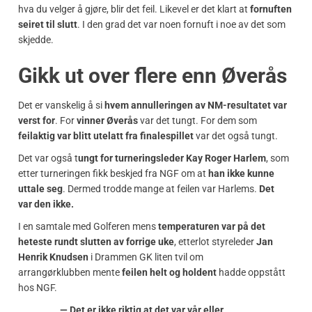
hva du velger å gjøre, blir det feil. Likevel er det klart at
fornuften
seiret til slutt
. I den grad det var noen fornuft i noe av det som
skjedde.
Gikk ut over flere enn Øverås
Det er vanskelig å si
hvem annulleringen av NM-resultatet var
verst for
. For
vinner Øverås
var det tungt. For dem som
feilaktig var blitt utelatt fra finalespillet
var det også tungt.
Det var også t
ungt for turneringsleder Kay Roger Harlem
, som
etter turneringen fikk beskjed fra NGF om at
han ikke kunne
uttale seg
. Dermed trodde mange at feilen var Harlems.
Det
var den ikke.
I en samtale med Golferen mens
temperaturen var på det
heteste rundt slutten av forrige uke
, etterlot styreleder
Jan
Henrik Knudsen
i Drammen GK liten tvil om
arrangørklubben mente
feilen helt og holdent
hadde oppstått
hos NGF.
— Det er ikke riktig at det var vår eller