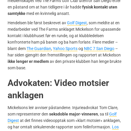
medlemskapet ved
The Farms Golf Club
utenfor San Diego etter
en påstand om at han tidligere i år hadde
fysisk kontakt uten
samtykke
med en kvinnelig ansatt.
Hendelsen ble først beskrevet av
Golf Digest
, som meldte at en
medarbeider ved The Farms anklaget Mickelson for upassende
kontakt i klubbhuset før en runde, og at klubbledelsen
konfronterte ham på banen og ba ham forlate. Flere medier –
blant dem
The Guardian
,
Yahoo Sports
og
NBC 7 San Diego
–
har siden gjengitt den fremstillingen og rapportert at Mickelson
ikke lenger er medlem
av den private klubben han lenge brukte
som base.
Advokaten: Video motsier
anklagen
Mickelsons leir avviser påstandene. Injurieadvokat Tom Clare,
som representerer den
seksdoble major-vinneren
, sa til
Golf
Digest
at det finnes videoopptak som «klart motsier» anklagen,
og har omtalt sirkulerende rapporter som feilinformasjon.
Los