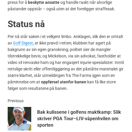
press for å
beskytte ansatte
og handle raskt når alvorlige
påstander oppstår – også uten at det foreligger straffesak.
Status nå
Per nå står saken i et velkjent limbo. Anklagen, slik den er omtalt
av
Golf Digest
, er ikke prøvd i retten; klubben har agert på
bakgrunn av sin egen granskning; politiet sier de mangler
tilstrekkelige bevis; og Mickelson, via sin advokat, fastholder at
video vil renvaske ham og har engasjert injurie-spesialister. Inntil
rettslige skritt eller offentliggjøring av det påståtte materialet gir
større klarhet, står utmeldingen fra The Farms igjen som en
påminnelse om at
oppførsel utenfor banen
kan få like store
følger som resultatene på banen.
Previous
Bak kulissene i golfens maktkamp: Slik
skriver PGA Tour–LIV-våpenhvilen om
sporten