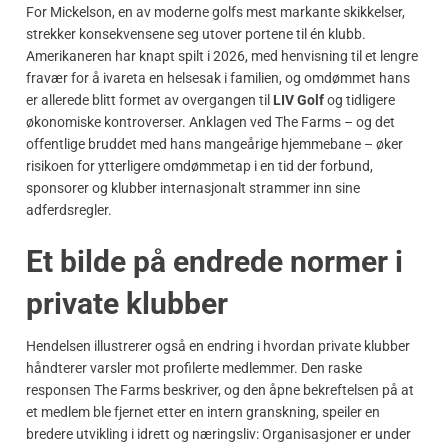
For Mickelson, en av moderne golfs mest markante skikkelser,
strekker konsekvensene seg utover portene til én klubb.
Amerikaneren har knapt spilt i 2026, med henvisning til et lengre
fravær for å ivareta en helsesak i familien, og omdømmet hans
er allerede blitt formet av overgangen til
LIV Golf
og tidligere
økonomiske kontroverser. Anklagen ved The Farms – og det
offentlige bruddet med hans mangeårige hjemmebane – øker
risikoen for ytterligere omdømmetap i en tid der forbund,
sponsorer og klubber internasjonalt strammer inn sine
adferdsregler.
Et bilde på endrede normer i
private klubber
Hendelsen illustrerer også en endring i hvordan private klubber
håndterer varsler mot profilerte medlemmer. Den raske
responsen The Farms beskriver, og den åpne bekreftelsen på at
et medlem ble fjernet etter en intern granskning, speiler en
bredere utvikling i idrett og næringsliv: Organisasjoner er under