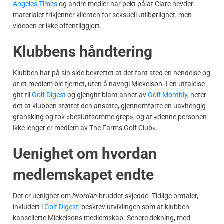
Angeles Times
og andre medier har pekt på at Clare hevder
materialet frikjenner klienten for seksuell utilbørlighet, men
videoen er ikke offentliggjort.
Klubbens håndtering
Klubben har på sin side bekreftet at det fant sted en hendelse og
at et medlem ble fjernet, uten å navngi Mickelson. I en uttalelse
gitt til
Golf Digest
og gjengitt blant annet av
Golf Monthly
, heter
det at klubben støttet den ansatte, gjennomførte en uavhengig
gransking og tok «besluttsomme grep», og at «denne personen
ikke lenger er medlem av The Farms Golf Club».
Uenighet om hvordan
medlemskapet endte
Det er uenighet om
hvordan
bruddet skjedde. Tidlige omtaler,
inkludert i
Golf Digest
, beskrev utviklingen som at klubben
kansellerte Mickelsons medlemskap. Senere dekning, med