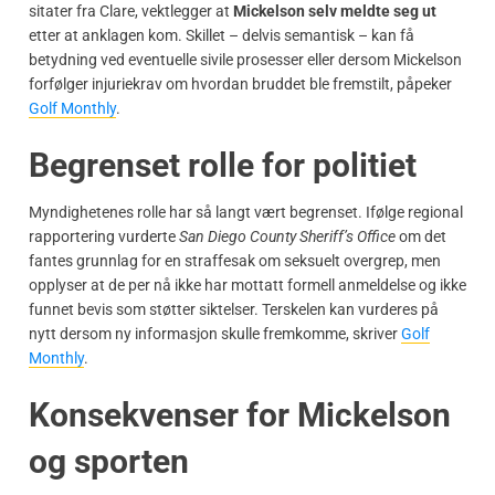
sitater fra Clare, vektlegger at
Mickelson selv meldte seg ut
etter at anklagen kom. Skillet – delvis semantisk – kan få
betydning ved eventuelle sivile prosesser eller dersom Mickelson
forfølger injuriekrav om hvordan bruddet ble fremstilt, påpeker
Golf Monthly
.
Begrenset rolle for politiet
Myndighetenes rolle har så langt vært begrenset. Ifølge regional
rapportering vurderte
San Diego County Sheriff’s Office
om det
fantes grunnlag for en straffesak om seksuelt overgrep, men
opplyser at de per nå ikke har mottatt formell anmeldelse og ikke
funnet bevis som støtter siktelser. Terskelen kan vurderes på
nytt dersom ny informasjon skulle fremkomme, skriver
Golf
Monthly
.
Konsekvenser for Mickelson
og sporten