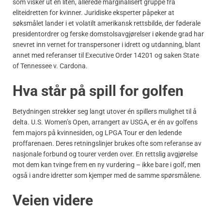
som visker ut en liten, allerede marginalisert gruppe fra
eliteidretten for kvinner. Juridiske eksperter påpeker at
søksmålet lander i et volatilt amerikansk rettsbilde, der føderale
presidentordrer og ferske domstolsavgjørelser i økende grad har
snevret inn vernet for transpersoner i idrett og utdanning, blant
annet med referanser til Executive Order 14201 og saken State
of Tennessee v. Cardona.
Hva står på spill for golfen
Betydningen strekker seg langt utover én spillers mulighet til å
delta. U.S. Women’s Open, arrangert av USGA, er én av golfens
fem majors på kvinnesiden, og LPGA Tour er den ledende
proffarenaen. Deres retningslinjer brukes ofte som referanse av
nasjonale forbund og tourer verden over. En rettslig avgjørelse
mot dem kan tvinge frem en ny vurdering – ikke bare i golf, men
også i andre idretter som kjemper med de samme spørsmålene.
Veien videre