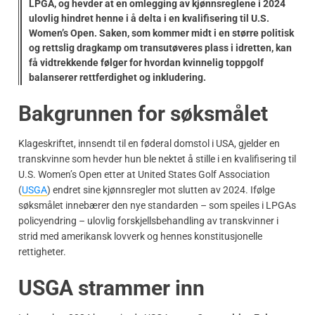
LPGA, og hevder at en omlegging av kjønnsreglene i 2024
ulovlig hindret henne i å delta i en kvalifisering til U.S.
Women’s Open. Saken, som kommer midt i en større politisk
og rettslig dragkamp om transutøveres plass i idretten, kan
få vidtrekkende følger for hvordan kvinnelig toppgolf
balanserer rettferdighet og inkludering.
Bakgrunnen for søksmålet
Klageskriftet, innsendt til en føderal domstol i USA, gjelder en
transkvinne som hevder hun ble nektet å stille i en kvalifisering til
U.S. Women’s Open etter at United States Golf Association
(
USGA
) endret sine kjønnsregler mot slutten av 2024. Ifølge
søksmålet innebærer den nye standarden – som speiles i LPGAs
policyendring – ulovlig forskjellsbehandling av transkvinner i
strid med amerikansk lovverk og hennes konstitusjonelle
rettigheter.
USGA strammer inn