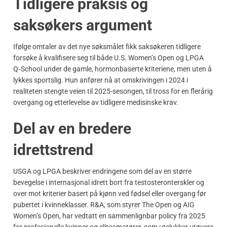
Tidligere praksis og
saksøkers argument
Ifølge omtaler av det nye søksmålet fikk saksøkeren tidligere
forsøke å kvalifisere seg til både U.S. Women’s Open og LPGA
Q‑School under de gamle, hormonbaserte kriteriene, men uten å
lykkes sportslig. Hun anfører nå at omskrivingen i 2024 i
realiteten stengte veien til 2025-sesongen, til tross for en flerårig
overgang og etterlevelse av tidligere medisinske krav.
Del av en bredere
idrettstrend
USGA og LPGA beskriver endringene som del av en større
bevegelse i internasjonal idrett bort fra testosteronterskler og
over mot kriterier basert på kjønn ved fødsel eller overgang før
pubertet i kvinneklasser. R&A, som styrer The Open og AIG
Women’s Open, har vedtatt en sammenlignbar policy fra 2025
for profesjonelle kvinner og eliteamatører, som utelukker utøvere