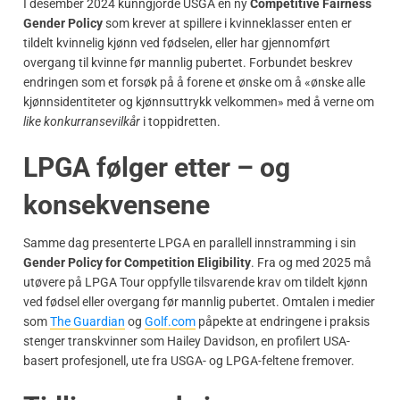
I desember 2024 kunngjorde USGA en ny
Competitive Fairness
Gender Policy
som krever at spillere i kvinneklasser enten er
tildelt kvinnelig kjønn ved fødselen, eller har gjennomført
overgang til kvinne før mannlig pubertet. Forbundet beskrev
endringen som et forsøk på å forene et ønske om å «ønske alle
kjønnsidentiteter og kjønnsuttrykk velkommen» med å verne om
like konkurransevilkår
i toppidretten.
LPGA følger etter – og
konsekvensene
Samme dag presenterte LPGA en parallell innstramming i sin
Gender Policy for Competition Eligibility
. Fra og med 2025 må
utøvere på LPGA Tour oppfylle tilsvarende krav om tildelt kjønn
ved fødsel eller overgang før mannlig pubertet. Omtalen i medier
som
The Guardian
og
Golf.com
påpekte at endringene i praksis
stenger transkvinner som Hailey Davidson, en profilert USA-
basert profesjonell, ute fra USGA- og LPGA-feltene fremover.