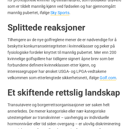
som er tildelt mannlig kjønn ved fødselen og har gjennomgått
mannlig pubertet, ifølge
Sky Sports
.
Splittede reaksjoner
Tilhengere av de nye golfreglene mener de er nødvendige for å
beskytte konkurranseintegriteten i kvinneklasser og peker på
fysiologiske fordeler knyttet til mannlig pubertet. Mer enn 200
kvinnelige golfspillere har tidligere signert åpne brev som ber
forbundene definere kvinneklassen etter kjønn, og
interessegrupper har ønsket USGA- og LPGA-vedtakene
velkommen som etterlengtede sikkerhetsnett, ifølge
Golf.com
.
Et skiftende rettslig landskap
Transutøvere og borgerrettsorganisasjoner ser saken helt
annerledes. De mener kategoriske eller nær-kategoriske
utestengelser av transkvinner – uavhengig av individuelle
hormonnivåer eller tid siden overgang – er ulovlig diskriminering