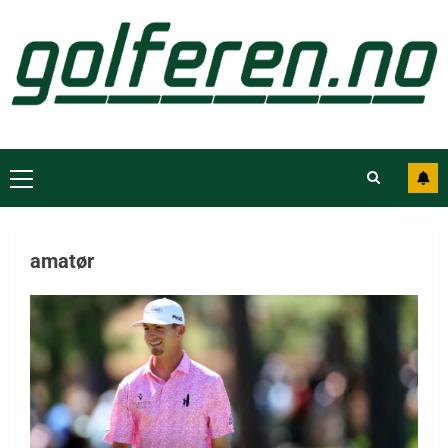
amatør