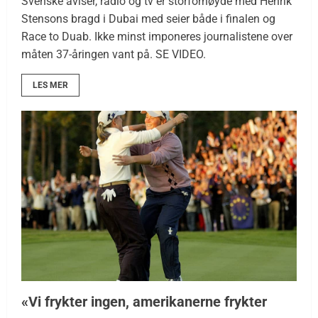
Svenske aviser, radio og tv er storfornøyde med Henrik
Stensons bragd i Dubai med seier både i finalen og
Race to Duab. Ikke minst imponeres journalistene over
måten 37-åringen vant på. SE VIDEO.
LES MER
«Vi frykter ingen, amerikanerne frykter