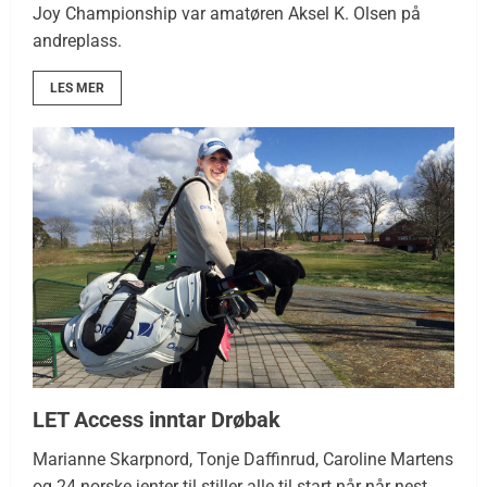
Joy Championship var amatøren Aksel K. Olsen på
andreplass.
LES MER
LET Access inntar Drøbak
Marianne Skarpnord, Tonje Daffinrud, Caroline Martens
og 24 norske jenter til stiller alle til start når når nest