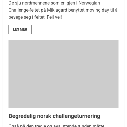
De sju nordmennene som er igjen i Norwegian
Challenge-feltet på Miklagard benyttet moving day til å
bevege seg i feltet. Feil vei!
LES MER
Begredelig norsk challengeturnering
Også på den tredje og avsluttende runden måtte