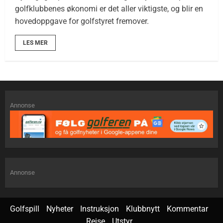
golfklubbenes økonomi er det aller viktigste, og blir en
hovedoppgave for golfstyret fremover.
LES MER
Annonse
Annonse
Golfspill
Nyheter
Instruksjon
Klubbnytt
Kommentar
Reise
Utstyr