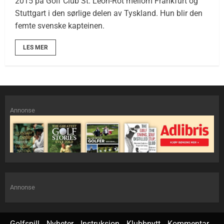
2015 på Golf Club St. Leon-Rot mellom Frankfurt og
Stuttgart i den sørlige delen av Tyskland. Hun blir den
femte svenske kapteinen.
LES MER
Annonse
Annonse
Golfspill
Nyheter
Instruksjon
Klubbnytt
Kommentar