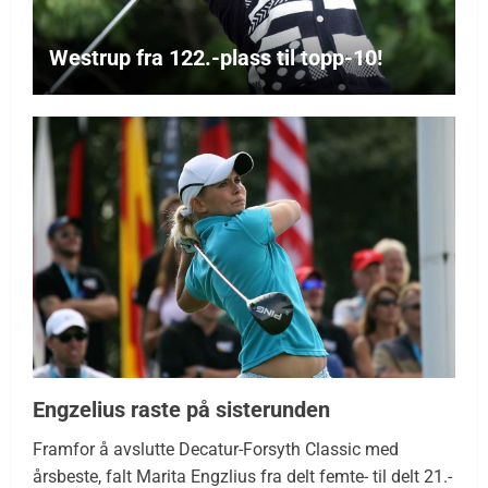
Westrup fra 122.-plass til topp-10!
Engzelius raste på sisterunden
Framfor å avslutte Decatur-Forsyth Classic med
årsbeste, falt Marita Engzlius fra delt femte- til delt 21.-