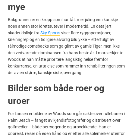
mye
Bakgrunnen er en kropp som har tålt mer juling enn kanskje
noen annen stor idrettsutøver i moderne tid. En detaljert
skadetidslinje fra
Sky Sports
viser flere ryggoperasjoner,
kneinngrep og en tidligere alvorlig bilulykke – etterfulgt av
tålmodige comebacks som ga glimt av gamle Tiger, men ikke
den vedvarende dominansen fra hans beste år. I mars erkjente
Woods at han måtte prioritere langsiktig helse fremfor
konkurranse, en uttalelse som rammer inn rehabiliteringen som
del av en større, kanskje siste, overgang.
Bilder som både roer og
uroer
For fansen er bildene av Woods som går sakte over rullebanen i
Palm Beach – fanget av kjendisfotografer og distribuert over
golfmedier – både betryggende og urovekkende. Han er
oppreist, reiser på egen hånd og er etter alle solemerker utenfor