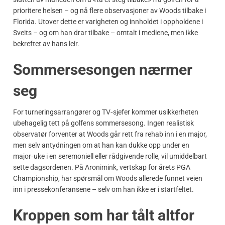
prioritere helsen – og nå flere observasjoner av Woods tilbake i
Florida. Utover dette er varigheten og innholdet i oppholdene i
Sveits – og om han drar tilbake – omtalt i mediene, men ikke
bekreftet av hans leir.
Sommersesongen nærmer
seg
For turneringsarrangører og TV‑sjefer kommer usikkerheten
ubehagelig tett på golfens sommersesong. Ingen realistisk
observatør forventer at Woods går rett fra rehab inn i en major,
men selv antydningen om at han kan dukke opp under en
major‑uke i en seremoniell eller rådgivende rolle, vil umiddelbart
sette dagsordenen. På Aronimink, vertskap for årets PGA
Championship, har spørsmål om Woods allerede funnet veien
inn i pressekonferansene – selv om han ikke er i startfeltet.
Kroppen som har tålt altfor