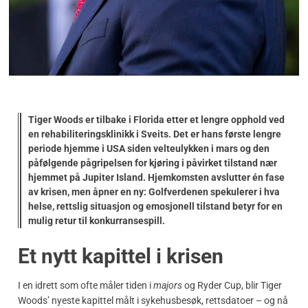
Tiger Woods er tilbake i Florida etter et lengre opphold ved
en rehabiliteringsklinikk i Sveits. Det er hans første lengre
periode hjemme i USA siden velteulykken i mars og den
påfølgende pågripelsen for kjøring i påvirket tilstand nær
hjemmet på Jupiter Island. Hjemkomsten avslutter én fase
av krisen, men åpner en ny: Golfverdenen spekulerer i hva
helse, rettslig situasjon og emosjonell tilstand betyr for en
mulig retur til konkurransespill.
Et nytt kapittel i krisen
I en idrett som ofte måler tiden i
majors
og Ryder Cup, blir Tiger
Woods’ nyeste kapittel målt i sykehusbesøk, rettsdatoer – og nå