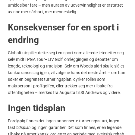
umiddelbar fare – men auraen av uovervinnelighet er erstattet
av noe mer sårbart, mer menneskelig.
Konsekvenser for en sport i
endring
Globalt utspiller dette seg i en sport som allerede leter etter seg
selv midt i PGA Tour–LIV Golf‑omleggingen og debatter om
lengde, teknologi og tradisjon. Selv om Woods aldri skulle slå et
konkurranseslag igjen, vil valgene hans det neste året – om han
søker en begrenset turneringsplan, dyrker rollen som
maktperson i proffgolfen, eller trekker seg mer tilbake fra
offentligheten – merkes fra Augusta til St Andrews og videre.
Ingen tidsplan
Foreløpig finnes det ingen annonserte turneringsstart, ingen
fast
tidsplan
og ingen garantier. Det som finnes, er en legende
tilbake på amerikansk jord etter en periode med sveitsisk rehab,