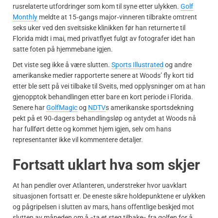
rusrelaterte utfordringer som kom til syne etter ulykken.
Golf
Monthly
meldte at 15‑gangs major‑vinneren tilbrakte omtrent
seks uker ved den sveitsiske klinikken før han returnerte til
Florida midt i mai, med privatflyet fulgt av fotografer idet han
satte foten på hjemmebane igjen.
Det viste seg ikke å være slutten.
Sports Illustrated
og andre
amerikanske medier rapporterte senere at Woods’ fly kort tid
etter ble sett på vei tilbake til Sveits, med opplysninger om at han
gjenopptok behandlingen etter bare en kort periode i Florida.
Senere har
GolfMagic
og
NDTV
s amerikanske sportsdekning
pekt på et 90‑dagers behandlingsløp og antydet at Woods nå
har fullført dette og kommet hjem igjen, selv om hans
representanter ikke vil kommentere detaljer.
Fortsatt uklart hva som skjer
At han pendler over Atlanteren, understreker hvor uavklart
situasjonen fortsatt er. De eneste sikre holdepunktene er ulykken
og pågripelsen i slutten av mars, hans offentlige beskjed mot
slutten av måneden om å «ta et steg tilbake» fra golfen for å