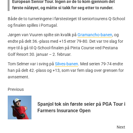
European Senior Tour. Ingen av de to kom gjennom det
første nåløyet, og måtte si takk for seg etter to runder.
Både de to turneringene i førstesteget til seniortourens Q-School
og finalen spilles i Portugal.
Jørgen van Vuuren spilte sin kvalik på
Gramancho-banen
, og
endte på delt 36.-plass med +15 etter 79-80. Det var tre slag for
mye til å gå til Q-School-finalen på Pinta Course ved Pestana
Golf Resort 30. januar – 2. februar.
Tom Selmer var i sving på
Silves-banen
. Med serien 79-74 endte
han på delt 42.-plass og +13, som var fem slag over grensen for
avnsement.
Previous
Spanjol tok sin første seier på PGA Tour i
Farmers Insurance Open
Next